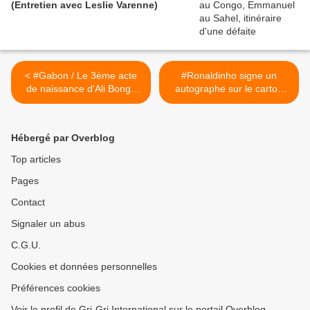
(Entretien avec Leslie Varenne)
< #Gabon / Le 3ème acte
#Ronaldinho signe un
de naissance d'Ali Bongo
autographe sur le carton
ne convainc pas Onaïda, sa
jaune de l'arbitre ! Still the
demie-soeur...
greatest ! >
Hébergé par Overblog
Top articles
Pages
Contact
Signaler un abus
C.G.U.
Cookies et données personnelles
Préférences cookies
Voir le profil de Gri-Gri International sur le portail Overblog