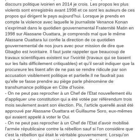
discours politique ivoirien en 2014 je crois. Les propos les plus
violents sont enregistrés avant 1998 et ce sont les auteurs de ces
propos qui dirigent le pays aujourd'hui. Lorsque je prends en
compte la violence avec laquelle le journaliste Venance Konan
s'exprimait dans le quotidien gouvernemental Fraternité Matin en
1998 sur Alassane Ouattara, je comprends mal que le même
Alassane Ouattara lui confie la direction de ce quotidien
gouvernemental de nos jours avec pour mission de dire que
Gbagbo est ivoiritaire. Il faut juste rappeler que beaucoup de
travaux scientifiques existent sur l'ivoirité (travaux qui se basent
sur les faits difficilement critiquables) et qu'il serait indiquer que la
procureure les lisent afin de ne pas se rendre ridicule par son
accusation visiblement politique et partielle.Il ne faudrait pas
qu'elle se fasse prendre au piège parle phénomène de
transhumance politique en Côte d'Ivoire.
- On ne peut pas reprocher à un Chef de l'Etat nouvellement élu
d'appliquer une constitution qui a été votée par référendum trois
mois seulement avant son élection. Pis, l'article querellé avait été
approuvé par Alassane Ouattara et Guillaume Soro, eux-mêmes
qui avaient appelé à voter le Oui.
- On ne peut pas reprocher à un Chef de l'Etat d'avoir mobilisé
l'armée républicaine contre la rébellion sauf si l'on considère que
c'est la rébellion qui était le véritable gouvernement. Lorsqu'on