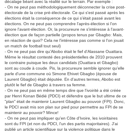
décalage béant avec la réalité sur le terrain. Par exemple :
- On ne peut pas méthodologiquement déconnecter la crise post-
électorale de la crise pré-électorale. Ce qui s'est passé après les
élections était la conséquence de ce qui s'était passé avant les
élections. On ne peut pas comprendre l'après-élection si l'on
ignore l'avant-élection. Or, la procureure ne s'intéresse à l'avant-
élection que de façon partielle (propos tenus par Gbagbo: Mais,
en réaction de quoi? Cela ne l'intéresse pas comme si l'on jouait
un match de football tout seul)
- On ne peut pas dire qu'Abobo était le fief d'Alassane Ouattara.
Même le résultat contesté des présidentielles de 2010 prouvent
le contraire puisque les deux candidats (Ouattara et Gbagbo)
sont au coude à coude. Pis, la procureure semble ignorer qu'elle
parle d'une commune où Simone Ehivet Gbagbo (épouse de
Laurent Gbagbo) était députée. En d'autres termes, Abobo est
plutôt le fief de Gbagbo à travers sa femme.
- On ne peut pas en même temps dire que l'ivoirité a été créée
par Henri Konan Bédié (PDCI) et défendre que le but ultime de ce
"plan" était de maintenir Laurent Gbagbo au pouvoir (FPI). Donc,
le PDCI avait mis son plan sur pied pour permettre au FPI de se
maintenir au pouvoir? Mince!
- On ne peut pas impliquer qu'en Côte d'Ivoire, les ivoiritaires
sont du FPI (et non du PDCI, l'un des partis majoritaires). J'ai
publié un article scientifique sur la violence politique dans le