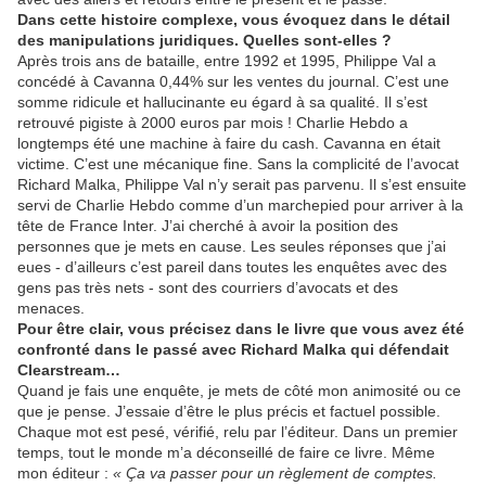
Dans cette histoire complexe, vous évoquez dans le détail
des manipulations juridiques. Quelles sont-elles ?
Après trois ans de bataille, entre 1992 et 1995, Philippe Val a
concédé à Cavanna 0,44% sur les ventes du journal. C’est une
somme ridicule et hallucinante eu égard à sa qualité. Il s’est
retrouvé pigiste à 2000 euros par mois ! Charlie Hebdo a
longtemps été une machine à faire du cash. Cavanna en était
victime. C’est une mécanique fine. Sans la complicité de l’avocat
Richard Malka, Philippe Val n’y serait pas parvenu. Il s’est ensuite
servi de Charlie Hebdo comme d’un marchepied pour arriver à la
tête de France Inter. J’ai cherché à avoir la position des
personnes que je mets en cause. Les seules réponses que j’ai
eues - d’ailleurs c’est pareil dans toutes les enquêtes avec des
gens pas très nets - sont des courriers d’avocats et des
menaces.
Pour être clair, vous précisez dans le livre que vous avez été
confronté dans le passé avec Richard Malka qui défendait
Clearstream…
Quand je fais une enquête, je mets de côté mon animosité ou ce
que je pense. J’essaie d’être le plus précis et factuel possible.
Chaque mot est pesé, vérifié, relu par l’éditeur. Dans un premier
temps, tout le monde m’a déconseillé de faire ce livre. Même
mon éditeur :
« Ça va passer pour un règlement de comptes.