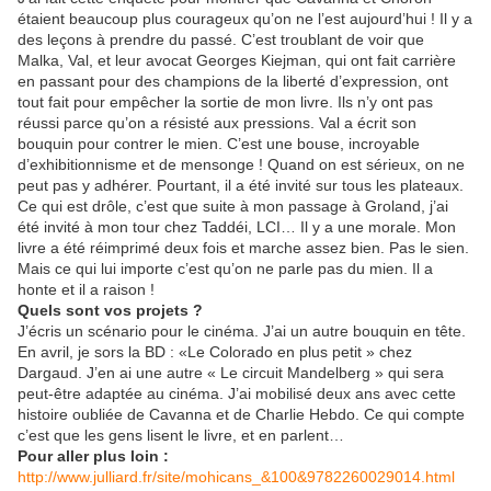
étaient beaucoup plus courageux qu’on ne l’est aujourd’hui ! Il y a
des leçons à prendre du passé. C’est troublant de voir que
Malka, Val, et leur avocat Georges Kiejman, qui ont fait carrière
en passant pour des champions de la liberté d’expression, ont
tout fait pour empêcher la sortie de mon livre. Ils n’y ont pas
réussi parce qu’on a résisté aux pressions. Val a écrit son
bouquin pour contrer le mien. C’est une bouse, incroyable
d’exhibitionnisme et de mensonge ! Quand on est sérieux, on ne
peut pas y adhérer. Pourtant, il a été invité sur tous les plateaux.
Ce qui est drôle, c’est que suite à mon passage à Groland, j’ai
été invité à mon tour chez Taddéi, LCI… Il y a une morale. Mon
livre a été réimprimé deux fois et marche assez bien. Pas le sien.
Mais ce qui lui importe c’est qu’on ne parle pas du mien. Il a
honte et il a raison !
Quels sont vos projets ?
J’écris un scénario pour le cinéma. J’ai un autre bouquin en tête.
En avril, je sors la BD : «Le Colorado en plus petit » chez
Dargaud. J’en ai une autre « Le circuit Mandelberg » qui sera
peut-être adaptée au cinéma. J’ai mobilisé deux ans avec cette
histoire oubliée de Cavanna et de Charlie Hebdo. Ce qui compte
c’est que les gens lisent le livre, et en parlent…
Pour aller plus loin :
http://www.julliard.fr/site/mohicans_&100&9782260029014.html