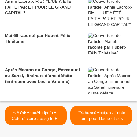
Annie Lacroix-Riz : "L'UE A ÉTÉ
FAITE PAR ET POUR LE GRAND
CAPITAL"
Mai 68 raconté par Hubert-Félix
Thiéfaine
Après Macron au Congo, Emmanuel
au Sahel, itinéraire d'une défaite
(Entretien avec Leslie Varenne)
< #Ya5AnsàAbidja / (En
#Ya5ansàAbidjan / Triste
Côte d'Ivoire aussi) le PS
faim pour Bédié et ses
trahit ses engagements...
copains obligés de manger
halal au Golf Hôtel !
(#ProcèsGbagbo