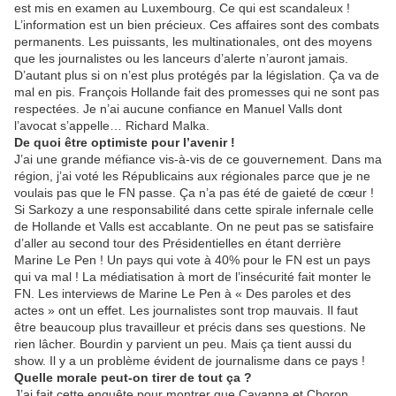
est mis en examen au Luxembourg. Ce qui est scandaleux !
L’information est un bien précieux. Ces affaires sont des combats
permanents. Les puissants, les multinationales, ont des moyens
que les journalistes ou les lanceurs d’alerte n’auront jamais.
D’autant plus si on n’est plus protégés par la législation. Ça va de
mal en pis. François Hollande fait des promesses qui ne sont pas
respectées. Je n’ai aucune confiance en Manuel Valls dont
l’avocat s’appelle… Richard Malka.
De quoi être optimiste pour l’avenir !
J’ai une grande méfiance vis-à-vis de ce gouvernement. Dans ma
région, j’ai voté les Républicains aux régionales parce que je ne
voulais pas que le FN passe. Ça n’a pas été de gaieté de cœur !
Si Sarkozy a une responsabilité dans cette spirale infernale celle
de Hollande et Valls est accablante. On ne peut pas se satisfaire
d’aller au second tour des Présidentielles en étant derrière
Marine Le Pen ! Un pays qui vote à 40% pour le FN est un pays
qui va mal ! La médiatisation à mort de l’insécurité fait monter le
FN. Les interviews de Marine Le Pen à « Des paroles et des
actes » ont un effet. Les journalistes sont trop mauvais. Il faut
être beaucoup plus travailleur et précis dans ses questions. Ne
rien lâcher. Bourdin y parvient un peu. Mais ça tient aussi du
show. Il y a un problème évident de journalisme dans ce pays !
Quelle morale peut-on tirer de tout ça ?
J’ai fait cette enquête pour montrer que Cavanna et Choron