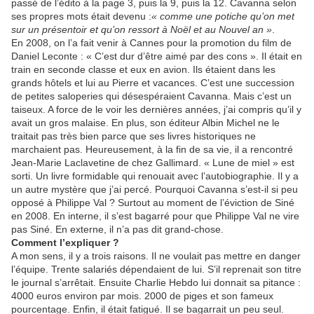
passé de l’édito à la page 3, puis la 9, puis la 12. Cavanna selon
ses propres mots était devenu :
« comme une potiche qu’on met
sur un présentoir et qu’on ressort à Noël et au Nouvel an »
.
En 2008, on l’a fait venir à Cannes pour la promotion du film de
Daniel Leconte : « C’est dur d’être aimé par des cons ». Il était en
train en seconde classe et eux en avion. Ils étaient dans les
grands hôtels et lui au Pierre et vacances. C’est une succession
de petites saloperies qui désespéraient Cavanna. Mais c’est un
taiseux. A force de le voir les dernières années, j’ai compris qu’il y
avait un gros malaise. En plus, son éditeur Albin Michel ne le
traitait pas très bien parce que ses livres historiques ne
marchaient pas. Heureusement, à la fin de sa vie, il a rencontré
Jean-Marie Laclavetine de chez Gallimard. « Lune de miel » est
sorti. Un livre formidable qui renouait avec l’autobiographie. Il y a
un autre mystère que j’ai percé. Pourquoi Cavanna s’est-il si peu
opposé à Philippe Val ? Surtout au moment de l’éviction de Siné
en 2008. En interne, il s’est bagarré pour que Philippe Val ne vire
pas Siné. En externe, il n’a pas dit grand-chose.
Comment l’expliquer ?
A mon sens, il y a trois raisons. Il ne voulait pas mettre en danger
l’équipe. Trente salariés dépendaient de lui. S’il reprenait son titre
le journal s’arrêtait. Ensuite Charlie Hebdo lui donnait sa pitance :
4000 euros environ par mois. 2000 de piges et son fameux
pourcentage. Enfin, il était fatigué. Il se bagarrait un peu seul.