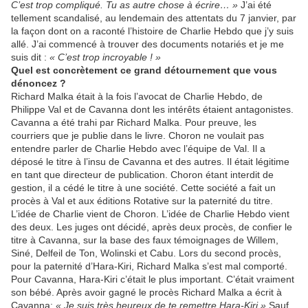
C’est trop compliqué. Tu as autre chose à écrire… »
J’ai été
tellement scandalisé, au lendemain des attentats du 7 janvier, par
la façon dont on a raconté l’histoire de Charlie Hebdo que j’y suis
allé. J’ai commencé à trouver des documents notariés et je me
suis dit :
« C’est trop incroyable ! »
Quel est concrètement ce grand détournement que vous
dénoncez ?
Richard Malka était à la fois l’avocat de Charlie Hebdo, de
Philippe Val et de Cavanna dont les intérêts étaient antagonistes.
Cavanna a été trahi par Richard Malka. Pour preuve, les
courriers que je publie dans le livre. Choron ne voulait pas
entendre parler de Charlie Hebdo avec l’équipe de Val. Il a
déposé le titre à l’insu de Cavanna et des autres. Il était légitime
en tant que directeur de publication. Choron étant interdit de
gestion, il a cédé le titre à une société. Cette société a fait un
procès à Val et aux éditions Rotative sur la paternité du titre.
L’idée de Charlie vient de Choron. L’idée de Charlie Hebdo vient
des deux. Les juges ont décidé, après deux procès, de confier le
titre à Cavanna, sur la base des faux témoignages de Willem,
Siné, Delfeil de Ton, Wolinski et Cabu. Lors du second procès,
pour la paternité d’Hara-Kiri, Richard Malka s’est mal comporté.
Pour Cavanna, Hara-Kiri c’était le plus important. C’était vraiment
son bébé. Après avoir gagné le procès Richard Malka a écrit à
Cavanna:
« Je suis très heureux de te remettre Hara-Kiri.»
Sauf