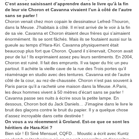
C’est assez saisissant d’apprendre dans le livre qu’à la fin
de leur vie Choron et Cavanna vivaient l’un à côté de l’autre
sans se parler !
Choron venait chez mon copain le dessinateur Lefred-Thouron,
dans la Meuse. J’habitais à côté. Il m’est arrivé de le voir à la fin
de sa vie. Cavanna et Choron étaient deux frères qui s’aimaient
énormément. Ils se sont fâchés. Mais ils se foutaient aussi sur la
gueule au temps d’Hara-Kiri. Cavanna physiquement était
beaucoup plus fort que Choron. Quand il s’énervait, Choron avait
peur de lui ! Ils exprimaient assez peu leurs sentiments. En 2004,
Choron est ruiné. Il fait des emprunts. Il va taper du fric un peu
partout. Il achète la vieille cave de la rue des Trois portes qu’il
réaménage en studio avec des tentures. Cavanna est de l’autre
côté de la cour, au rez-de-chaussée. Choron n’est pas souvent à
Paris parce qu’il a racheté une maison dans la Meuse. A Paris,
les deux hommes vivent à 50 mètres d’écart sans se parler !
Cavanna passe ses nuits à écrire sous la petite lampe. En
dessous, Choron boit du Jack Daniels… J’imagine dans le livre le
bruit des glaçons contre le bruit du papier. Il y a quelque chose
d’assez incroyable dans cette destinée !
On vous a vu récemment à Groland. Est-ce que ce sont les
héritiers de Hara-Kiri ?
Bien sûr ! Et Siné Mensuel, CQFD… Moustic a écrit avec Kuntz