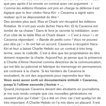
que peu après il lui envoie un contrat avec cet argument :
«
Comme les éditions Rotative ont pris en charge ta défense il est
logique que tu leur cèdes Hara-Kiri.
» Cavanna a signé sans
réaliser qu’il se dépossédait du titre !
Des années plus tard, Riss et Charb ont récupéré les éditions
Rotative. Ils n’ont pas voulu lâcher Hara-Kiri. Et là Cavanna est
tombé de sa chaise ! Dans le livre je raconte la médiation, avec
d’un côté de la table Riss et Charb disant : «
C’est à nous ! »
et
Cavanna répondant
: « Bande de petits cons ! Vous ne pouvez
pas dire ça ! »
Ils ont fait un accord. Cavanna a récupéré Hara-
Kiri et leur a laissé Charlie Hebdo sur un contrat à très long
terme, avec le codicille. C’est à dire que les propriétaires du titre
doivent respecter la charte. Aujourd’hui, je pense que la présence
à Charlie d’Anne Hommel comme directrice de la communication,
qui est liée au patronat et fabrique du mensonge en permanence,
est contraire à la charte. Si les héritiers de Cavanna le
souhaitent, ils ont des arguments pour reprendre leur titre.
Vous avez aussi sorti un documentaire intitulé « Cavanna,
jusqu’à l’ultime seconde j’écrirai » …
Quand j’évoquais Cavanna devant des étudiants en journalisme,
je me suis rendu compte que ces nouvelles générations ne
savaient plus qui il était ! Ça a été un choc car c’est quelqu’un de
très important. A Charlie Hebdo on l’a mis dans un placard. Il est