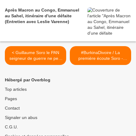
Après Macron au Congo, Emmanuel
au Sahel, itinéraire d'une défaite
(Entretien avec Leslie Varenne)
< Guillaume Soro le PAN
#BurkinaDivoire / La
seigneur de guerre ne peut
première écoute Soro -
pas venir en France / PCF
Bassolé >
Hébergé par Overblog
Top articles
Pages
Contact
Signaler un abus
C.G.U.