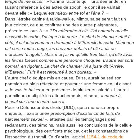
temps de me sucer.” »
Karima raconte qu’il lui a demandé, en
faisant référence à des actes de zoophilie dont il se vantait
devant elle :
« Lequel est mieux entre toi et l’âne ? »
Dans l’étroite cabine à talkie-walkie, Mimouna se serait fait un
jour coincer, ce que confirme une des quatre plaignantes,
présente ce jour-là :
« Il l’a enfermée à clé. J’ai entendu qu’elle
essayait de sortir. J’ai tapé à la porte. Le chef de chantier était à
côté, il est intervenu et a demandé à M’Bareck de sortir. Mimouna
est sortie toute rouge, les cheveux défaits et elle a dit en
marocain “Il rigole”. Mais moi j’ai vu qu’elle tremblait, qu’elle avait
les lèvres bleues comme une personne choquée. L’autre est sorti
normal, en rigolant. Le chef de chantier lui a juste dit “Arrête,
M’Bareck.” Puis il est retourné à son bureau. »
L’autre chef d'équipe mis en cause, Driss, aurait baissé son
pantalon en plein réfectoire et poursuivi une femme en lui disant
« Je vais te baiser »
en présence de plusieurs salariés. Il aurait
par ailleurs multiplié les attouchements, et serait
« monté à
cheval sur l'une d'entre elles
»
.
Pour le Défenseur des droits (DDD), qui a mené sa propre
enquête, il existe une
« présomption d’existence de faits de
harcèlement sexuel »
, attestée par les témoignages des
réclamants, des témoins, mais aussi les conclusions de la cellule
psychologique, des certificats médicaux et les constatations de
l’inspection du travail. Or d’après l’article
L1154-1 du code du