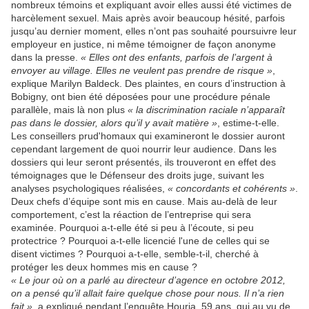
nombreux témoins et expliquant avoir elles aussi été victimes de
harcèlement sexuel. Mais après avoir beaucoup hésité, parfois
jusqu’au dernier moment, elles n’ont pas souhaité poursuivre leur
employeur en justice, ni même témoigner de façon anonyme
dans la presse.
« Elles ont des enfants, parfois de l’argent à
envoyer au village. Elles ne veulent pas prendre de risque »
,
explique Marilyn Baldeck. Des plaintes, en cours d’instruction à
Bobigny, ont bien été déposées pour une procédure pénale
parallèle, mais là non plus
« la discrimination raciale n’apparaît
pas dans le dossier, alors qu’il y avait matière »
, estime-t-elle.
Les conseillers prud'homaux qui examineront le dossier auront
cependant largement de quoi nourrir leur audience. Dans les
dossiers qui leur seront présentés, ils trouveront en effet des
témoignages que le Défenseur des droits juge, suivant les
analyses psychologiques réalisées,
« concordants et cohérents »
.
Deux chefs d’équipe sont mis en cause. Mais au-delà de leur
comportement, c’est la réaction de l’entreprise qui sera
examinée. Pourquoi a-t-elle été si peu à l’écoute, si peu
protectrice ? Pourquoi a-t-elle licencié l'une de celles qui se
disent victimes ? Pourquoi a-t-elle, semble-t-il, cherché à
protéger les deux hommes mis en cause ?
« Le jour où on a parlé au directeur d’agence en octobre 2012,
on a pensé qu’il allait faire quelque chose pour nous. Il n’a rien
fait »
, a expliqué pendant l’enquête Houria, 59 ans, qui au vu de