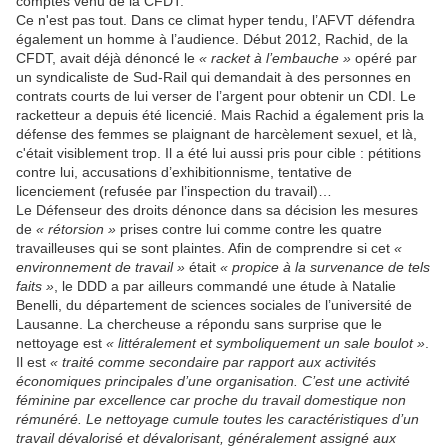
comptes venu de la CFDT.
Ce n'est pas tout. Dans ce climat hyper tendu, l’AFVT défendra
également un homme à l’audience. Début 2012, Rachid, de la
CFDT, avait déjà dénoncé le
« racket à l’embauche »
opéré par
un syndicaliste de Sud-Rail qui demandait à des personnes en
contrats courts de lui verser de l’argent pour obtenir un CDI. Le
racketteur a depuis été licencié. Mais Rachid a également pris la
défense des femmes se plaignant de harcèlement sexuel, et là,
c'était visiblement trop. Il a été lui aussi pris pour cible : pétitions
contre lui, accusations d’exhibitionnisme, tentative de
licenciement (refusée par l’inspection du travail)…
Le Défenseur des droits dénonce dans sa décision les mesures
de
« rétorsion »
prises contre lui comme contre les quatre
travailleuses qui se sont plaintes. Afin de comprendre si cet
«
environnement de travail »
était
« propice à la survenance de tels
faits »
, le DDD a par ailleurs commandé une étude à Natalie
Benelli, du département de sciences sociales de l’université de
Lausanne. La chercheuse a répondu sans surprise que le
nettoyage est
« littéralement et symboliquement un sale boulot »
.
Il est
« traité comme secondaire par rapport aux activités
économiques principales d’une organisation. C’est une activité
féminine par excellence car proche du travail domestique non
rémunéré. Le nettoyage cumule toutes les caractéristiques d’un
travail dévalorisé et dévalorisant, généralement assigné aux