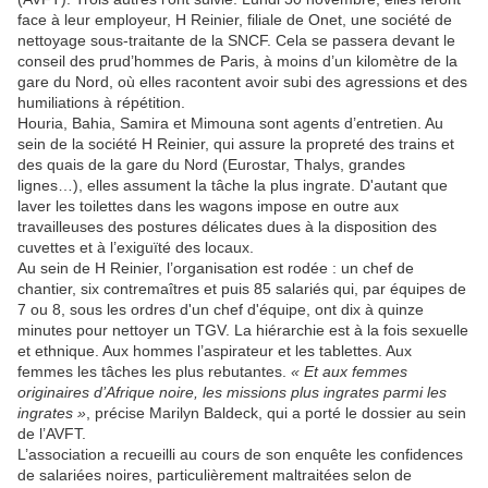
face à leur employeur, H Reinier, filiale de Onet, une société de
nettoyage sous-traitante de la SNCF. Cela se passera devant le
conseil des prud’hommes de Paris, à moins d’un kilomètre de la
gare du Nord, où elles racontent avoir subi des agressions et des
humiliations à répétition.
Houria, Bahia, Samira et Mimouna sont agents d’entretien. Au
sein de la société H Reinier, qui assure la propreté des trains et
des quais de la gare du Nord (Eurostar, Thalys, grandes
lignes…), elles assument la tâche la plus ingrate. D'autant que
laver les toilettes dans les wagons impose en outre aux
travailleuses des postures délicates dues à la disposition des
cuvettes et à l’exiguïté des locaux.
Au sein de H Reinier, l’organisation est rodée : un chef de
chantier, six contremaîtres et puis 85 salariés qui, par équipes de
7 ou 8, sous les ordres d'un chef d'équipe, ont dix à quinze
minutes pour nettoyer un TGV. La hiérarchie est à la fois sexuelle
et ethnique. Aux hommes l’aspirateur et les tablettes. Aux
femmes les tâches les plus rebutantes.
« Et aux femmes
originaires d’Afrique noire, les missions plus ingrates parmi les
ingrates
»
, précise Marilyn Baldeck, qui a porté le dossier au sein
de l’AVFT.
L’association a recueilli au cours de son enquête les confidences
de salariées noires, particulièrement maltraitées selon de