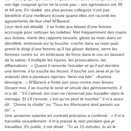
son âge craignait qu’on ne la croie pas – ses agresseurs ont 39
et 44 ans. En réalité, ses plus jeunes collègues n’ont pas
bénéficié d’une meilleure écoute quand elles ont raconté les
agissements de leur chef M’Bareck.
Leur récit est détaillé : il se frotte aux fesses d’une femme
accroupie pour nettoyer les toilettes. Met fréquemment des mains
aux fesses, mime des rapports sexuels, glisse sa main dans un
décolleté, embrasse sur la bouche, crache dans sa main puis
prend le doigt d’une femme qu’il fait glisser dedans, serre les
femmes contre lui, en embrasse de force dans le cou en laissant
de la salive. Il multiplie les injures, les provocations, les
diffamations :
« Quand il remonte l’escalier et qu’il est derrière
une femme, il lui touche les fesses. Il touche son sexe et je l’ai
entendu dire à plusieurs reprises “tiens ma bite”. »
Karima
témoigne :
« M’Bareck a frotté son sexe contre mes fesses.
Devant moi, il se touche le sexe et simule des gémissements. Il
m’a dit : “S’il t’aimait, ton mari ne t’enverrait pas travailler dans le
ménage. Et s’il t’envoie, c’est qu’on peut te toucher.” Il m’a aussi
dit : “Donne ta chatte” ou “Tous les Marocains sont passés sur
toi”. »
Une ancienne salariée en contrats précaires a confirmé :
« Il m’a
harcelée sexuellement. Il m’a pressé le sein pendant que je
travaillais. En public, il me disait : “Tu as 15 minutes, tu as le