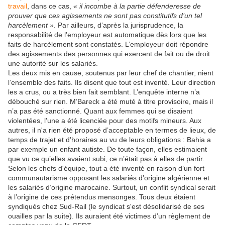
travail
, dans ce cas,
« il incombe à la partie défenderesse de
prouver que ces agissements ne sont pas constitutifs d’un tel
harcèlement »
. Par ailleurs, d’après la jurisprudence, la
responsabilité de l’employeur est automatique dès lors que les
faits de harcèlement sont constatés. L’employeur doit répondre
des agissements des personnes qui exercent de fait ou de droit
une autorité sur les salariés.
Les deux mis en cause, soutenus par leur chef de chantier, nient
l’ensemble des faits. Ils disent que tout est inventé. Leur direction
les a crus, ou a très bien fait semblant. L’enquête interne n’a
débouché sur rien. M’Bareck a été muté à titre provisoire, mais il
n’a pas été sanctionné. Quant aux femmes qui se disaient
violentées, l'une a été licenciée pour des motifs mineurs. Aux
autres, il n'a rien été proposé d’acceptable en termes de lieux, de
temps de trajet et d’horaires au vu de leurs obligations : Bahia a
par exemple un enfant autiste. De toute façon, elles estimaient
que vu ce qu’elles avaient subi, ce n’était pas à elles de partir.
Selon les chefs d'équipe, tout a été inventé en raison d’un fort
communautarisme opposant les salariés d’origine algérienne et
les salariés d’origine marocaine. Surtout, un conflit syndical serait
à l’origine de ces prétendus mensonges. Tous deux étaient
syndiqués chez Sud-Rail (le syndicat s'est désolidarisé de ses
ouailles par la suite). Ils auraient été victimes d’un règlement de