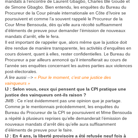
mandats à l’encontre de Laurent Gbagbo, Charles Blé Goudé et
de Simone Gbagbo. Bien entendu, les enquêtes du Bureau du
Procureur de la Cour pénale internationale en Côte d’Ivoire se
poursuivent et comme l’a souvent rappelé le Procureur de la
Cour Mme Bensouda, dès qu’elle aura récolté suffisamment
d’éléments de preuve pour demander l’émission de nouveaux
mandats d’arrêt, elle le fera.
Il est important de rappeler que, alors même que la justice doit
être rendue de manière transparente, les activités d’enquêtes en
cours doivent, quant à elles, rester confidentielles. Le Bureau du
Procureur a par ailleurs annoncé qu’il intensifierait au cours de
l’année ses enquêtes concernant les autres parties aux violences
post-électorales.
À lire aussi -->
« Pour le moment, c'est une justice des
vainqueurs »
IJ : Selon vous, ceux qui pensent que la CPI pratique une
justice des vainqueurs ont-ils raison ?
JMB : Ce n’est évidemment pas une opinion que je partage.
Comme je le mentionnais précédemment, les enquêtes du
Bureau du Procureur de la CPI se poursuivent et Mme Bensouda
a répété à plusieurs reprises qu’elle demanderait l’émission de
nouveaux mandats d’arrêt dès qu’elle aura suffisamment
d’éléments de preuve pour le faire.
IJ : En 4 ans, la liberté provisoire a été refusée neuf fois à