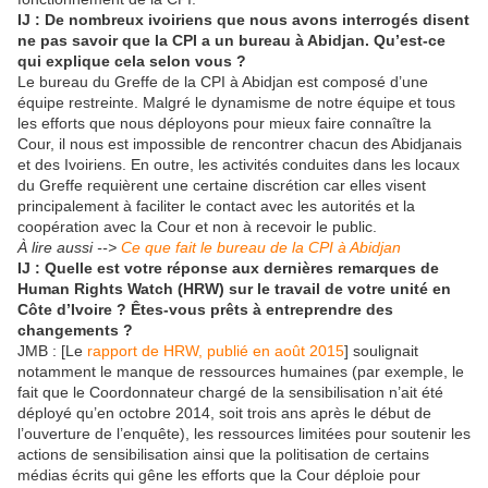
IJ : De nombreux ivoiriens que nous avons interrogés disent
ne pas savoir que la CPI a un bureau à Abidjan. Qu’est-ce
qui explique cela selon vous ?
Le bureau du Greffe de la CPI à Abidjan est composé d’une
équipe restreinte. Malgré le dynamisme de notre équipe et tous
les efforts que nous déployons pour mieux faire connaître la
Cour, il nous est impossible de rencontrer chacun des Abidjanais
et des Ivoiriens. En outre, les activités conduites dans les locaux
du Greffe requièrent une certaine discrétion car elles visent
principalement à faciliter le contact avec les autorités et la
coopération avec la Cour et non à recevoir le public.
À lire aussi -->
Ce que fait le bureau de la CPI à Abidjan
IJ : Quelle est votre réponse aux dernières remarques de
Human Rights Watch (HRW) sur le travail de votre unité en
Côte d’Ivoire ? Êtes-vous prêts à entreprendre des
changements ?
JMB : [Le
rapport de HRW, publié en août 2015
] soulignait
notamment le manque de ressources humaines (par exemple, le
fait que le Coordonnateur chargé de la sensibilisation n’ait été
déployé qu’en octobre 2014, soit trois ans après le début de
l’ouverture de l’enquête), les ressources limitées pour soutenir les
actions de sensibilisation ainsi que la politisation de certains
médias écrits qui gêne les efforts que la Cour déploie pour