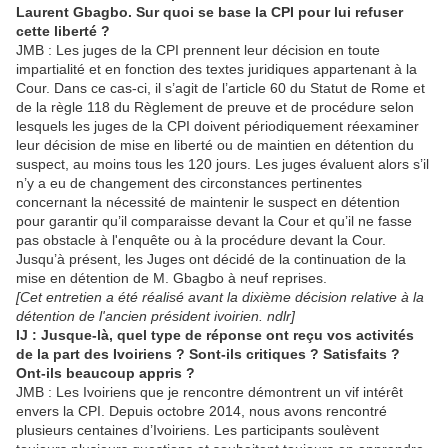
Laurent Gbagbo. Sur quoi se base la CPI pour lui refuser
cette liberté ?
JMB : Les juges de la CPI prennent leur décision en toute
impartialité et en fonction des textes juridiques appartenant à la
Cour. Dans ce cas-ci, il s’agit de l’article 60 du Statut de Rome et
de la règle 118 du Règlement de preuve et de procédure selon
lesquels les juges de la CPI doivent périodiquement réexaminer
leur décision de mise en liberté ou de maintien en détention du
suspect, au moins tous les 120 jours. Les juges évaluent alors s’il
n’y a eu de changement des circonstances pertinentes
concernant la nécessité de maintenir le suspect en détention
pour garantir qu’il comparaisse devant la Cour et qu’il ne fasse
pas obstacle à l'enquête ou à la procédure devant la Cour.
Jusqu’à présent, les Juges ont décidé de la continuation de la
mise en détention de M. Gbagbo à neuf reprises.
[Cet entretien a été réalisé avant la dixième décision relative à la
détention de l'ancien président ivoirien. ndlr]
IJ : Jusque-là, quel type de réponse ont reçu vos activités
de la part des Ivoiriens ? Sont-ils critiques ? Satisfaits ?
Ont-ils beaucoup appris ?
JMB : Les Ivoiriens que je rencontre démontrent un vif intérêt
envers la CPI. Depuis octobre 2014, nous avons rencontré
plusieurs centaines d’Ivoiriens. Les participants soulèvent