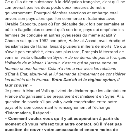
Ce qu’il a dit en substance à la délégation française, c’est qu’il ne
comprenait pas les deux poids deux mesures de notre
gouvernement. Pourquoi décréter sanctions et embargo total
envers son pays alors que l’on commerce et fraternise avec
l’Arabie Saoudite, pays où l’on décapite deux fois par semaine et
où l’on flagelle plus souvent qu’à son tour, pays qui empêche les
femmes de conduire et autres joyeusetés du même acabit ?
Chacun sait qu’en 1982 son père, Hafez al-Assad, avait éradiqué
les islamistes de Hama, faisant plusieurs milliers de morts. Ce qui
n’avait pas empêché, deux ans plus tard, François Mitterrand de
venir en visite officielle en Syrie. «
Je ne demande pas à François
Hollande de m’aimer. L’amour, c’est ce qui se passe entre un
homme et une femme. Cela n’a rien à voir avec les relations
d’État à État, ajoute-t-il, je lui demande simplement de considérer
les intérêts de la France.
Entre Dae’ch et le régime syrien, il
faut choisir
.
»
Je pense à Manuel Valls qui vient de déclarer que les attentats en
France s’organisaient, se préparaient et s’initiaient en Syrie. À la
question de savoir s’il pouvait y avoir coopération entre notre
pays et le sien concernant le renseignement et l’échange
d’informations, il répond :
« Comment voulez-vous qu’il y ait coopération à partir du
moment où vous refusez tout autre contact, où il n’est pas
question de rouvrir votre ambassade et encore moins de