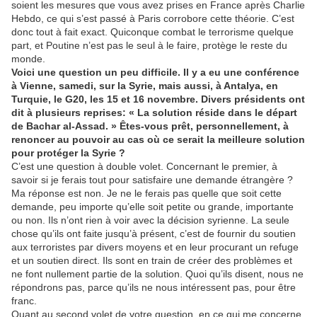
soient les mesures que vous avez prises en France après Charlie
Hebdo, ce qui s’est passé à Paris corrobore cette théorie. C’est
donc tout à fait exact. Quiconque combat le terrorisme quelque
part, et Poutine n’est pas le seul à le faire, protège le reste du
monde.
Voici une question un peu difficile. Il y a eu une conférence
à Vienne, samedi, sur la Syrie, mais aussi, à Antalya, en
Turquie, le G20, les 15 et 16 novembre. Divers présidents ont
dit à plusieurs reprises: « La solution réside dans le départ
de Bachar al-Assad. » Êtes-vous prêt, personnellement, à
renoncer au pouvoir au cas où ce serait la meilleure solution
pour protéger la Syrie ?
C’est une question à double volet. Concernant le premier, à
savoir si je ferais tout pour satisfaire une demande étrangère ?
Ma réponse est non. Je ne le ferais pas quelle que soit cette
demande, peu importe qu’elle soit petite ou grande, importante
ou non. Ils n’ont rien à voir avec la décision syrienne. La seule
chose qu’ils ont faite jusqu’à présent, c’est de fournir du soutien
aux terroristes par divers moyens et en leur procurant un refuge
et un soutien direct. Ils sont en train de créer des problèmes et
ne font nullement partie de la solution. Quoi qu’ils disent, nous ne
répondrons pas, parce qu’ils ne nous intéressent pas, pour être
franc.
Quant au second volet de votre question, en ce qui me concerne,