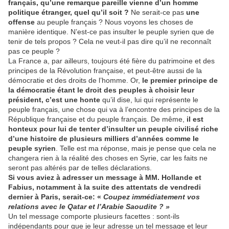
français, qu’une remarque pareille vienne d’un homme
politique étranger, quel qu’il soit ?
Ne serait-ce pas
une
offense
au peuple français ? Nous voyons les choses de
manière identique. N’est-ce pas insulter le peuple syrien que de
tenir de tels propos ? Cela ne veut-il pas dire qu’il ne reconnaît
pas ce peuple ?
La France a, par ailleurs, toujours été fière du patrimoine et des
principes de la Révolution française, et peut-être aussi de la
démocratie et des droits de l’homme. Or,
le premier principe de
la démocratie étant le droit des peuples à choisir leur
président, c’est une honte
qu’il dise, lui qui représente le
peuple français, une chose qui va à l’encontre des principes de la
République française et du peuple français. De même,
il est
honteux pour lui de tenter d’insulter un peuple civilisé riche
d’une histoire de plusieurs milliers d’années comme le
peuple syrien
. Telle est ma réponse, mais je pense que cela ne
changera rien à la réalité des choses en Syrie, car les faits ne
seront pas altérés par de telles déclarations.
Si vous aviez à adresser un message à MM. Hollande et
Fabius, notamment à la suite des attentats de vendredi
dernier à Paris, serait-ce: «
Coupez immédiatement vos
relations avec le Qatar et l’Arabie Saoudite ? »
Un tel message comporte plusieurs facettes : sont-ils
indépendants pour que je leur adresse un tel message et leur