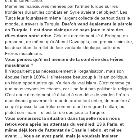
et une surveillance.
Même les manœuvres menées par l’armée turque sur les
frontières durant les combats en Syrie avaient cet objectif. Les
Turcs leur fournissent même l’argent collecté de partout dans le
monde, à travers la Turquie.
Dae’ch vend également le pétrole
en Turquie. Il est donc clair que ce pays joue le pire des
rôles dans notre crise.
Cela est directement lié à Erdogan en
personne, de même qu’à Ahmet Davutoglu, son premier ministre,
les deux étant le reflet de leur véritable idéologie, celle des
Frères musulmans.
Vous pensez qu’il est membre de la confrérie des Frères
musulmans ?
Il n’appartient pas nécessairement à l’organisation, mais son
épouse l’est à 100%. Il s’intéresse beaucoup à l’islam politique,
un islam opportuniste qui n’a rien du vrai islam. C’est comme ça
que nous voyons les choses, car il ne faut pas politiser la religion.
C’est donc directement lié à lui et à son désir de voir les Frères
musulmans gouverner le monde arabe tout entier, de manière à
ce qu’il puisse le contrôler comme étant son grand sultan, ou
plutôt son imam. Tel est le rôle que joue la Turquie.
Vous connaissez la situation dans laquelle nous nous
retrouvons après les attentats du vendredi 13 à Paris, et
même déjà lors de l’attentat de Charlie Hebdo, et même
avant … Vous en avez parlé, mais je voudrais insister