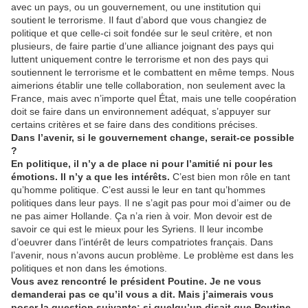
avec un pays, ou un gouvernement, ou une institution qui
soutient le terrorisme. Il faut d’abord que vous changiez de
politique et que celle-ci soit fondée sur le seul critère, et non
plusieurs, de faire partie d’une alliance joignant des pays qui
luttent uniquement contre le terrorisme et non des pays qui
soutiennent le terrorisme et le combattent en même temps. Nous
aimerions établir une telle collaboration, non seulement avec la
France, mais avec n’importe quel État, mais une telle coopération
doit se faire dans un environnement adéquat, s’appuyer sur
certains critères et se faire dans des conditions précises.
Dans l’avenir, si le gouvernement change, serait-ce possible
?
En politique, il n’y a de place ni pour l’amitié ni pour les
émotions. Il n’y a que les intérêts.
C’est bien mon rôle en tant
qu’homme politique. C’est aussi le leur en tant qu’hommes
politiques dans leur pays. Il ne s’agit pas pour moi d’aimer ou de
ne pas aimer Hollande. Ça n’a rien à voir. Mon devoir est de
savoir ce qui est le mieux pour les Syriens. Il leur incombe
d’oeuvrer dans l’intérêt de leurs compatriotes français. Dans
l’avenir, nous n’avons aucun problème. Le problème est dans les
politiques et non dans les émotions.
Vous avez rencontré le président Poutine. Je ne vous
demanderai pas ce qu’il vous a dit. Mais j’aimerais vous
poser la question suivante: si quelqu’un disait que Poutine