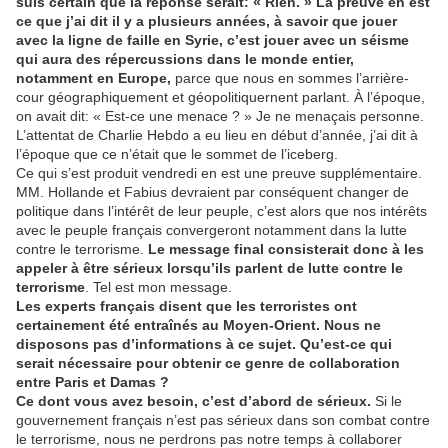
suis certain que la réponse serait: « Rien. » La preuve en est
ce que j’ai dit il y a plusieurs années, à savoir que jouer
avec la ligne de faille en Syrie, c’est jouer avec un séisme
qui aura des répercussions dans le monde entier,
notamment en Europe,
parce que nous en sommes l’arrière-
cour géographiquement et géopolitiquernent parlant. À l’époque,
on avait dit: « Est-ce une menace ? » Je ne menaçais personne.
L’attentat de Charlie Hebdo a eu lieu en début d’année, j’ai dit à
l’époque que ce n’était que le sommet de l’iceberg.
Ce qui s’est produit vendredi en est une preuve supplémentaire.
MM. Hollande et Fabius devraient par conséquent changer de
politique dans l’intérêt de leur peuple, c’est alors que nos intérêts
avec le peuple français convergeront notamment dans la lutte
contre le terrorisme.
Le message final consisterait donc à les
appeler à être sérieux lorsqu’ils parlent de lutte contre le
terrorisme
. Tel est mon message.
Les experts français disent que les terroristes ont
certainement été entraînés au Moyen-Orient. Nous ne
disposons pas d’informations à ce sujet. Qu’est-ce qui
serait nécessaire pour obtenir ce genre de collaboration
entre Paris et Damas ?
Ce dont vous avez besoin, c’est d’abord de sérieux.
Si le
gouvernement français n’est pas sérieux dans son combat contre
le terrorisme, nous ne perdrons pas notre temps à collaborer