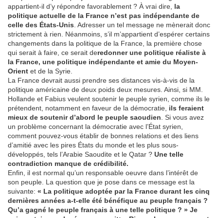
appartient-il d’y répondre favorablement ? À vrai dire,
la
politique actuelle de la France n’est pas indépendante de
celle des États-Unis
. Adresser un tel message ne mènerait donc
strictement à rien. Néanmoins, s’il m’appartient d’espérer certains
changements dans la politique de la France, la première chose
qui serait à faire, ce serait de
redonner une politique réaliste à
la France, une politique indépendante et amie du Moyen-
Orient
et de la Syrie.
La France devrait aussi prendre ses distances vis-à-vis de la
politique américaine de deux poids deux mesures. Ainsi, si MM.
Hollande et Fabius veulent soutenir le peuple syrien, comme ils le
prétendent, notamment en faveur de la démocratie,
ils feraient
mieux de soutenir d’abord le peuple saoudien
. Si vous avez
un problème concernant la démocratie avec l’État syrien,
comment pouvez-vous établir de bonnes relations et des liens
d’amitié avec les pires États du monde et les plus sous-
développés, tels l’Arabie Saoudite et le Qatar ?
Une telle
contradiction manque de crédibilité.
Enfin, il est normal qu’un responsable oeuvre dans l’intérêt de
son peuple. La question que je pose dans ce message est la
suivante:
« La politique adoptée par la France durant les cinq
dernières années a-t-elle été bénéfique au peuple français ?
Qu’a gagné le peuple français à une telle politique ? » Je