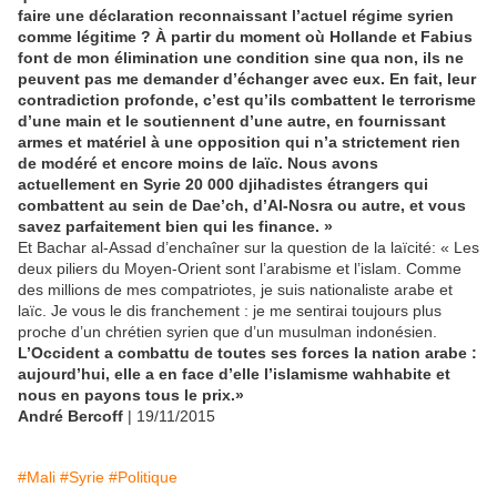
faire une déclaration reconnaissant l’actuel régime syrien
comme légitime ? À partir du moment où Hollande et Fabius
font de mon élimination une condition sine qua non, ils ne
peuvent pas me demander d’échanger avec eux. En fait, leur
contradiction profonde, c’est qu’ils combattent le terrorisme
d’une main et le soutiennent d’une autre, en fournissant
armes et matériel à une opposition qui n’a strictement rien
de modéré et encore moins de laïc. Nous avons
actuellement en Syrie 20 000 djihadistes étrangers qui
combattent au sein de Dae’ch, d’Al-Nosra ou autre, et vous
savez parfaitement bien qui les finance. »
Et Bachar al-Assad d’enchaîner sur la question de la laïcité: « Les
deux piliers du Moyen-Orient sont l’arabisme et l’islam. Comme
des millions de mes compatriotes, je suis nationaliste arabe et
laïc. Je vous le dis franchement : je me sentirai toujours plus
proche d’un chrétien syrien que d’un musulman indonésien.
L’Occident a combattu de toutes ses forces la nation arabe :
aujourd’hui, elle a en face d’elle l’islamisme wahhabite et
nous en payons tous le prix.»
André Bercoff
| 19/11/2015
#Mali
#Syrie
#Politique