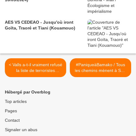
AES VS CEDEAO - Jusqu'où iront
Goïta, Traoré et Tiani (Kouamouo)
< Valls a-t-il vraiment refusé
#PaniqueàBamako / Tous
la liste de terroristes
les chemins mènent à SAS
français des services
(#LivreDoccaseDuMoment)
syriens ? (#Vidéo)
>
Hébergé par Overblog
Top articles
Pages
Contact
Signaler un abus