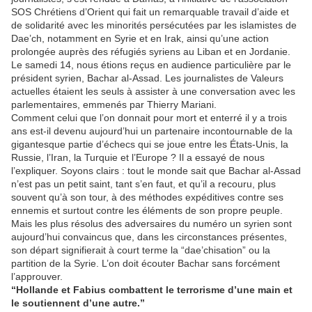
SOS Chrétiens d’Orient qui fait un remarquable travail d’aide et
de solidarité avec les minorités persécutées par les islamistes de
Dae’ch, notamment en Syrie et en Irak, ainsi qu’une action
prolongée auprès des réfugiés syriens au Liban et en Jordanie.
Le samedi 14, nous étions reçus en audience particulière par le
président syrien, Bachar al-Assad. Les journalistes de Valeurs
actuelles étaient les seuls à assister à une conversation avec les
parlementaires, emmenés par Thierry Mariani.
Comment celui que l’on donnait pour mort et enterré il y a trois
ans est-il devenu aujourd’hui un partenaire incontournable de la
gigantesque partie d’échecs qui se joue entre les États-Unis, la
Russie, l’Iran, la Turquie et l’Europe ? Il a essayé de nous
l’expliquer. Soyons clairs : tout le monde sait que Bachar al-Assad
n’est pas un petit saint, tant s’en faut, et qu’il a recouru, plus
souvent qu’à son tour, à des méthodes expéditives contre ses
ennemis et surtout contre les éléments de son propre peuple.
Mais les plus résolus des adversaires du numéro un syrien sont
aujourd’hui convaincus que, dans les circonstances présentes,
son départ signifierait à court terme la “dae’chisation” ou la
partition de la Syrie. L’on doit écouter Bachar sans forcément
l’approuver.
“Hollande et Fabius combattent le terrorisme d’une main et
le soutiennent d’une autre.”