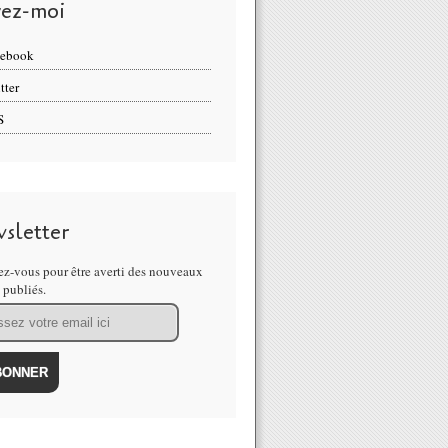
vez-moi
cebook
tter
S
sletter
z-vous pour être averti des nouveaux
s publiés.