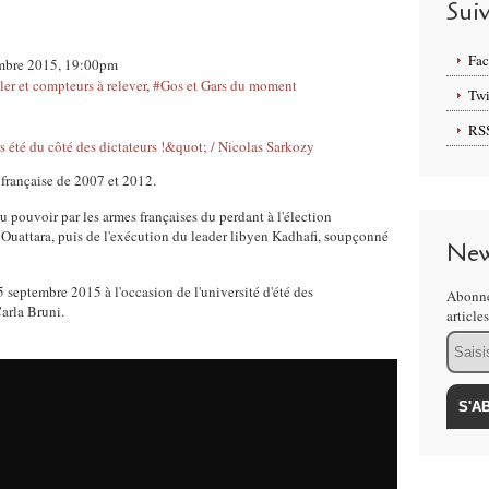
Sui
Fa
tembre 2015, 19:00pm
er et compteurs à relever
,
#Gos et Gars du moment
Twi
RS
 française de 2007 et 2012.
au pouvoir par les armes françaises du perdant à l'élection
 Ouattara, puis de l'exécution du leader libyen Kadhafi, soupçonné
New
 septembre 2015 à l'occasion de l'université d'été des
Abonne
Carla Bruni.
article
Email