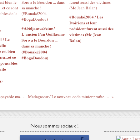
#Bouaké2004 / Les
Ivoiriens et leur
#AbidjansurSeine /
président furent aussi des
L'ancien Pan Guillaume
victimes (Me Jean
4 / Le
Soro a le Bourdon ...
Balan)
elin
dans sa manche !
o est bien
(#Bouaké2004
ara...et ce
#BogaDoudou)
sponsables
vile
i)
Les Gabonais sont moins racistes que l'impayable mais très achetable Jeune à Fric (#MarcOna)
Madagascar / Le nouveau code minier profite à tous sauf aux Malgaches... (#Tany)
Nous sommes sociaux !