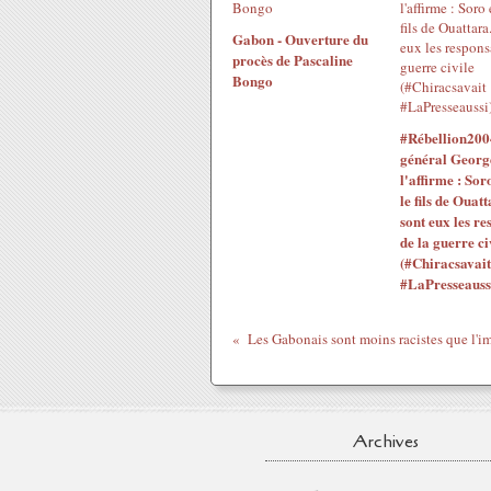
Gabon - Ouverture du
procès de Pascaline
Bongo
#Rébellion200
général Georg
l'affirme : Sor
le fils de Ouatt
sont eux les re
de la guerre ci
(#Chiracsavait
#LaPresseauss
Archives