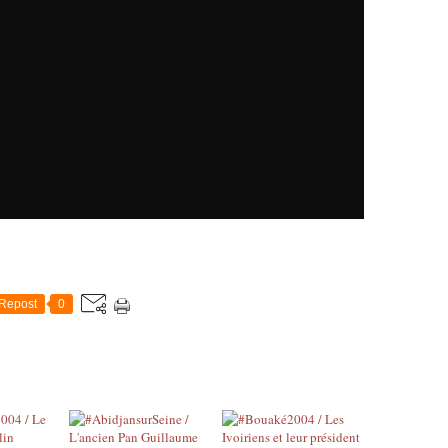
Repost
0