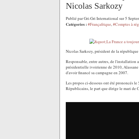
Nicolas Sarkozy
Publié par Gri-Gri International sur 5 Sep
Catégories :
#Françafrique
,
#Comptes à régl
Nicolas Sarkozy, président de la république
Responsable, entre autres, de l'installation 
présidentielle ivoirienne de 2010, Alassane
d'avoir financé sa campagne en 2007.
Les propos ci-dessous ont été prononcés le 5
Républicains, le part que dirige le mari de 