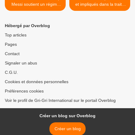
Messi soutient un régime
et impliqués dans la traite
kleptocratique qui refuse
des coiffeuses de Château
d'enquêter sur les
d'eau >
assassinats rituels d'enfants
Hébergé par Overblog
au Gabon (#Bongo
#Gabon)
Top articles
Pages
Contact
Signaler un abus
C.G.U.
Cookies et données personnelles
Préférences cookies
Voir le profil de Gri-Gri International sur le portail Overblog
Créer un blog sur Overblog
Créer un blog