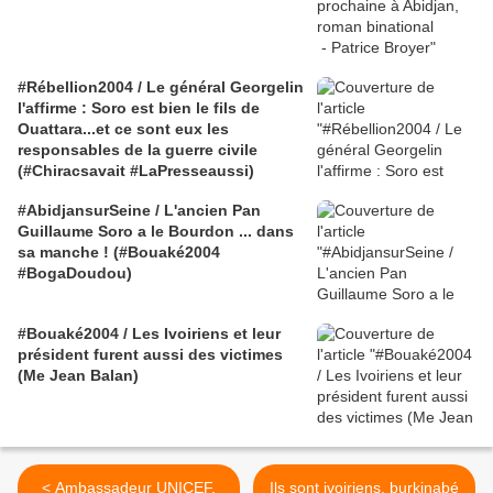
#Rébellion2004 / Le général Georgelin
l'affirme : Soro est bien le fils de
Ouattara...et ce sont eux les
responsables de la guerre civile
(#Chiracsavait #LaPresseaussi)
#AbidjansurSeine / L'ancien Pan
Guillaume Soro a le Bourdon ... dans
sa manche ! (#Bouaké2004
#BogaDoudou)
#Bouaké2004 / Les Ivoiriens et leur
président furent aussi des victimes
(Me Jean Balan)
< Ambassadeur UNICEF,
Ils sont ivoiriens, burkinabé