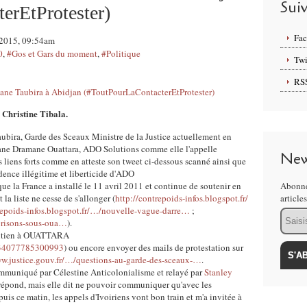
Sui
erEtProtester)
Fa
n 2015, 09:54am
0
,
#Gos et Gars du moment
,
#Politique
Twi
RS
Christine Tibala.
aubira, Garde des Sceaux Ministre de la Justice actuellement en
sane Dramane Ouattara, ADO Solutions comme elle l'appelle
New
s liens forts comme en atteste son tweet ci-dessous scanné ainsi que
dence illégitime et liberticide d'ADO
que la France a installé le 11 avril 2011 et continue de soutenir en
Abonne
a liste ne cesse de s'allonger (
http://contrepoids-infos.blogspot.fr/
article
repoids-infos.blogspot.fr/…/nouvelle-vague-darre…
;
Email
-prisons-sous-oua…
).
soutien à OUATTARA
8634077785300993
) ou encore envoyer des mails de protestation sur
ww.justice.gouv.fr/…/questions-au-garde-des-sceaux-…
.
mmuniqué par Célestine Anticolonialisme et relayé par
Stanley
répond, mais elle dit ne pouvoir communiquer qu'avec les
uis ce matin, les appels d'Ivoiriens vont bon train et m'a invitée à