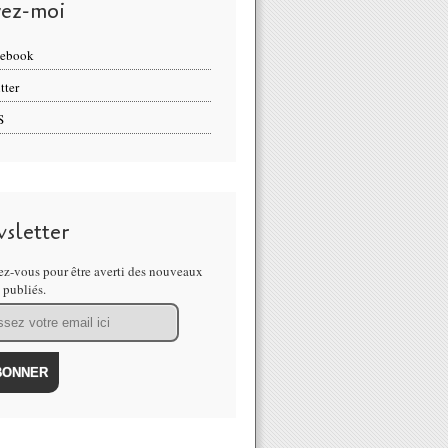
vez-moi
cebook
tter
S
sletter
z-vous pour être averti des nouveaux
s publiés.