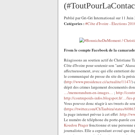
(#ToutPourLaContact
Publié par Gri-Gri International sur 11 Jui
Catégories :
#Côte d'Ivoire - Élections 201
From le compte Facebook de la camarade 
Réagissons au soutien actif de Christiane T
Côte d'Ivoire pour soutenir son "ami" Alas
affectueusement, avec qui elle entretient de
le communiqué de presse du site de la prési
(
http://www.presidence.ci/actualite/1147/
) 
dépit des crimes largement documentés dont l
…/memorandum-en-images…
;
http://cont
http://contrepoids-infos.blogspot.fr/…/les
Vous pouvez donc réagir à ses tweets de 
(
https://twitter.com/ChTaubira/status/60
la page internet prévue à cet effet :
http://w
Le numéro de téléphone du porte-parole co
Koudou Prager
fonctionne et une personne 
journalistes. Elle a cependant avoué que dep