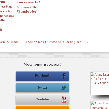
elin
dans sa manche !
o est bien
(#Bouaké2004
ara...et ce
#BogaDoudou)
sponsables
vile
i)
Dommage que tu ne sois pas plus noire, Yasmine Modestine (#GoDuMoment #LivreDuMoment)
A peine 5 mn au Marché de la Poésie place Saint-Sulpice / #Paris 11/06/2015
Nous sommes sociaux !
Facebook
Twitter
Youtube