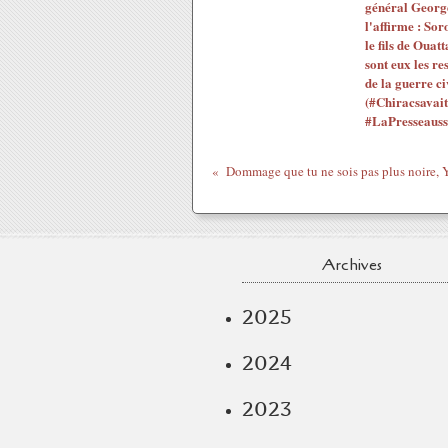
général Georg
l'affirme : Sor
le fils de Ouatt
sont eux les re
de la guerre ci
(#Chiracsavait
#LaPresseauss
Archives
2025
2024
2023