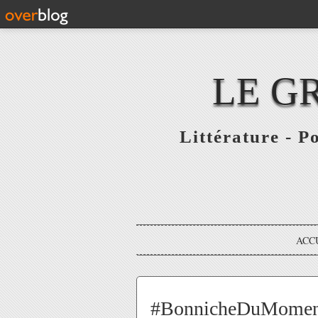
LE G
Littérature - P
ACC
#BonnicheDuMoment /