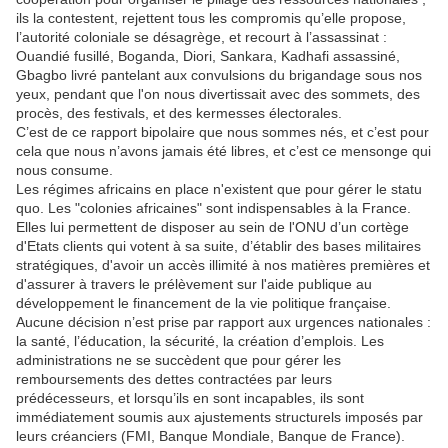
ils la contestent, rejettent tous les compromis qu’elle propose,
l’autorité coloniale se désagrège, et recourt à l’assassinat :
Ouandié fusillé, Boganda, Diori, Sankara, Kadhafi assassiné,
Gbagbo livré pantelant aux convulsions du brigandage sous nos
yeux, pendant que l'on nous divertissait avec des sommets, des
procès, des festivals, et des kermesses électorales.
C’est de ce rapport bipolaire que nous sommes nés, et c’est pour
cela que nous n’avons jamais été libres, et c’est ce mensonge qui
nous consume.
Les régimes africains en place n'existent que pour gérer le statu
quo. Les "colonies africaines" sont indispensables à la France.
Elles lui permettent de disposer au sein de l'ONU d’un cortège
d'Etats clients qui votent à sa suite, d’établir des bases militaires
stratégiques, d'avoir un accès illimité à nos matières premières et
d'assurer à travers le prélèvement sur l'aide publique au
développement le financement de la vie politique française.
Aucune décision n’est prise par rapport aux urgences nationales :
la santé, l’éducation, la sécurité, la création d’emplois. Les
administrations ne se succèdent que pour gérer les
remboursements des dettes contractées par leurs
prédécesseurs, et lorsqu’ils en sont incapables, ils sont
immédiatement soumis aux ajustements structurels imposés par
leurs créanciers (FMI, Banque Mondiale, Banque de France).