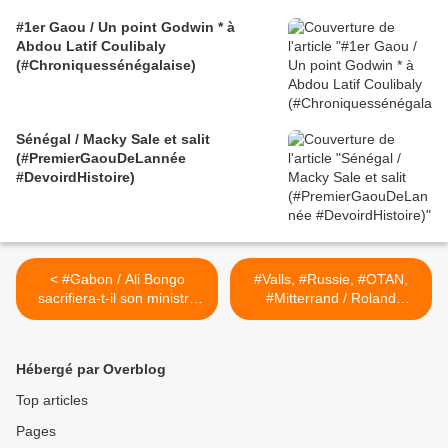
#1er Gaou / Un point Godwin * à
Abdou Latif Coulibaly
(#Chroniquessénégalaise)
Sénégal / Macky Sale et salit
(#PremierGaouDeLannée
#DevoirdHistoire)
< #Gabon / Ali Bongo
#Valls, #Russie, #OTAN,
sacrifiera-t-il son ministre
#Mitterrand / Roland
de la Dépense Pascaline ?
Dumas passé à la question
(#AffaireDeFamilledEtat)
par le procureur Bilger >
Hébergé par Overblog
Top articles
Pages