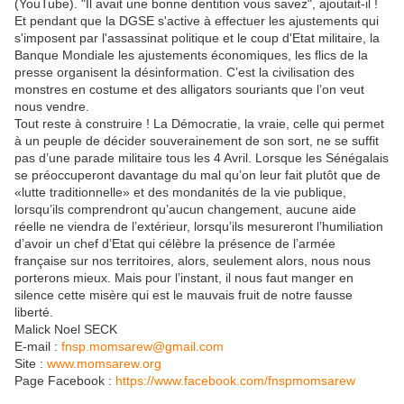
(YouTube). "Il avait une bonne dentition vous savez", ajoutait-il !
Et pendant que la DGSE s'active à effectuer les ajustements qui
s'imposent par l'assassinat politique et le coup d'Etat militaire, la
Banque Mondiale les ajustements économiques, les flics de la
presse organisent la désinformation. C’est la civilisation des
monstres en costume et des alligators souriants que l’on veut
nous vendre.
Tout reste à construire ! La Démocratie, la vraie, celle qui permet
à un peuple de décider souverainement de son sort, ne se suffit
pas d’une parade militaire tous les 4 Avril. Lorsque les Sénégalais
se préoccuperont davantage du mal qu’on leur fait plutôt que de
«lutte traditionnelle» et des mondanités de la vie publique,
lorsqu’ils comprendront qu’aucun changement, aucune aide
réelle ne viendra de l’extérieur, lorsqu’ils mesureront l’humiliation
d’avoir un chef d’Etat qui célèbre la présence de l’armée
française sur nos territoires, alors, seulement alors, nous nous
porterons mieux. Mais pour l’instant, il nous faut manger en
silence cette misère qui est le mauvais fruit de notre fausse
liberté.
Malick Noel SECK
E-mail :
fnsp.momsarew@gmail.com
Site :
www.momsarew.org
Page Facebook :
https://www.facebook.com/fnspmomsarew