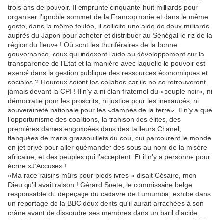
trois ans de pouvoir. Il emprunte cinquante-huit milliards pour
organiser l’ignoble sommet de la Francophonie et dans le même
geste, dans la même foulée, il sollicite une aide de deux milliards
auprès du Japon pour acheter et distribuer au Sénégal le riz de la
région du fleuve ! Où sont les thuriféraires de la bonne
gouvernance, ceux qui indexent l’aide au développement sur la
transparence de l’Etat et la manière avec laquelle le pouvoir est
exercé dans la gestion publique des ressources économiques et
sociales ? Heureux soient les collabos car ils ne se retrouveront
jamais devant la CPI ! Il n’y a ni élan fraternel du «peuple noir», ni
démocratie pour les proscrits, ni justice pour les inexaucés, ni
souveraineté nationale pour les «damnés de la terre». Il n’y a que
l’opportunisme des coalitions, la trahison des élites, des
premières dames engoncées dans des tailleurs Chanel,
flanquées de maris grassouillets du cou, qui parcourent le monde
en jet privé pour aller quémander des sous au nom de la misère
africaine, et des peuples qui l’acceptent. Et il n’y a personne pour
écrire «J’Accuse» !
«Ma race raisins mûrs pour pieds ivres » disait Césaire, mon
Dieu qu'il avait raison ! Gérard Soete, le commissaire belge
responsable du dépeçage du cadavre de Lumumba, exhibe dans
un reportage de la BBC deux dents qu'il aurait arrachées à son
crâne avant de dissoudre ses membres dans un baril d'acide