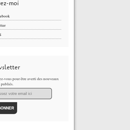
vez-moi
cebook
tter
S
sletter
z-vous pour être averti des nouveaux
s publiés.