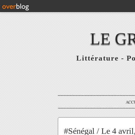
LE G
Littérature - P
ACC
#Sénégal / Le 4 avri