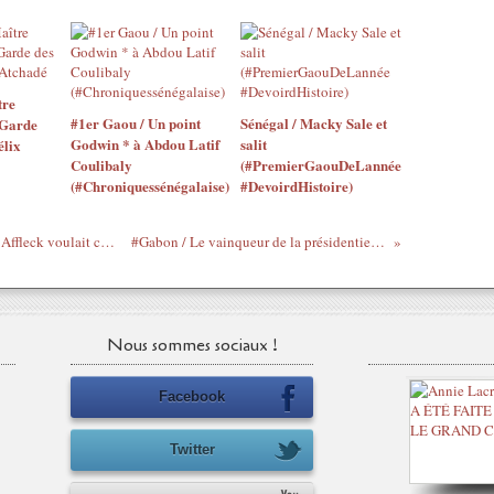
tre
#1er Gaou / Un point
Sénégal / Macky Sale et
 Garde
Godwin * à Abdou Latif
salit
élix
Coulibaly
(#PremierGaouDeLannée
(#Chroniquessénégalaise)
#DevoirdHistoire)
#Roots / Grâce à Henry Louis Gates, Ben Affleck voulait cacher sa famille esclavagiste (#TantPis)
#Gabon / Le vainqueur de la présidentielle de 2009 est mort (#AMO)
Nous sommes sociaux !
Facebook
Twitter