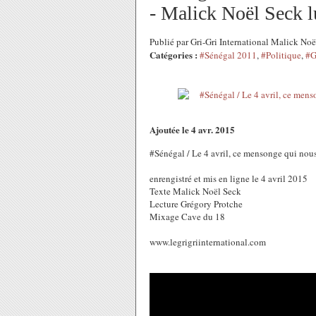
- Malick Noël Seck l
Publié par Gri-Gri International Malick No
Catégories :
#Sénégal 2011
,
#Politique
,
#G
Ajoutée le 4 avr. 2015
#Sénégal / Le 4 avril, ce mensonge qui nou
enrengistré et mis en ligne le 4 avril 2015
Texte Malick Noël Seck
Lecture Grégory Protche
Mixage Cave du 18
www.legrigriinternational.com