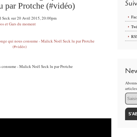
Sui
u par Protche (#vidéo)
Fa
ël Seck sur 20 Avril 2015, 20:00pm
os et Gars du moment
Twi
RS
s consume - Malick Noël Seck lu par Protche
New
Abonne
article
Email