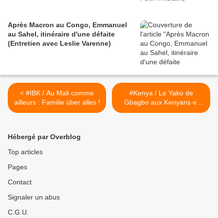
Après Macron au Congo, Emmanuel
au Sahel, itinéraire d'une défaite
(Entretien avec Leslie Varenne)
< #IBK / Au Mali comme
#Kenya / Le Yako de
ailleurs : Familie über alles !
Gbagbo aux Kenyans et
son soutien au Cameroun,
au Nigéria, au Niger et au
Tchad >
Hébergé par Overblog
Top articles
Pages
Contact
Signaler un abus
C.G.U.