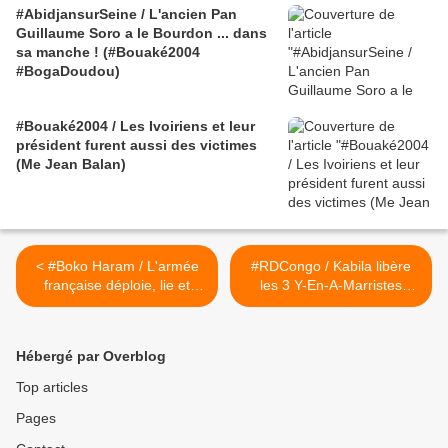
#AbidjansurSeine / L'ancien Pan
Guillaume Soro a le Bourdon ... dans
sa manche ! (#Bouaké2004
#BogaDoudou)
#Bouaké2004 / Les Ivoiriens et leur
président furent aussi des victimes
(Me Jean Balan)
< #Boko Haram / L'armée
#RDCongo / Kabila libère
française déploie, lie et
les 3 Y-En-A-Marristes
contacte au Cameroun
sénégalais >
Hébergé par Overblog
Top articles
Pages