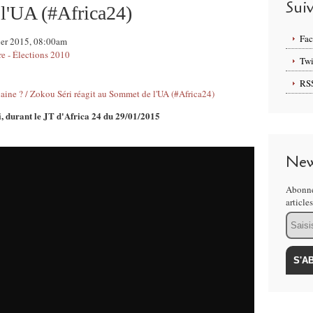
Sui
 l'UA (#Africa24)
Fa
vier 2015, 08:00am
re - Élections 2010
Twi
RS
i, durant le JT d'Africa 24 du 29/01/2015
New
Abonne
article
Email