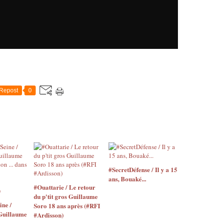
Repost
0
#SecretDéfense / Il y a 15
ans, Bouaké...
#Ouattarie / Le retour
du p'tit gros Guillaume
ne /
Soro 18 ans après (#RFI
Guillaume
#Ardisson)