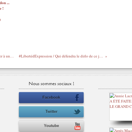
on ...
 !
)
#Montréal / Il est toujours urgent d'assister à une Causerie sur Césaire (& Glissant)
#LibertédExpression / Qui défendra le dirlo de ce journal marocain ? (#CharlieHebdo)
Nous sommes sociaux !
Facebook
Twitter
Youtube