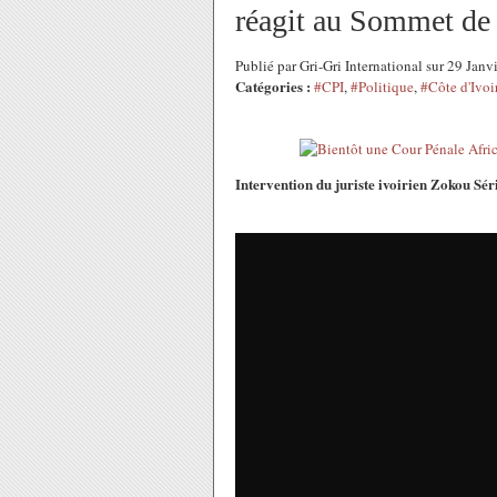
réagit au Sommet de
Publié par Gri-Gri International sur 29 Jan
Catégories :
#CPI
,
#Politique
,
#Côte d'Ivoi
Intervention du juriste ivoirien Zokou Sér