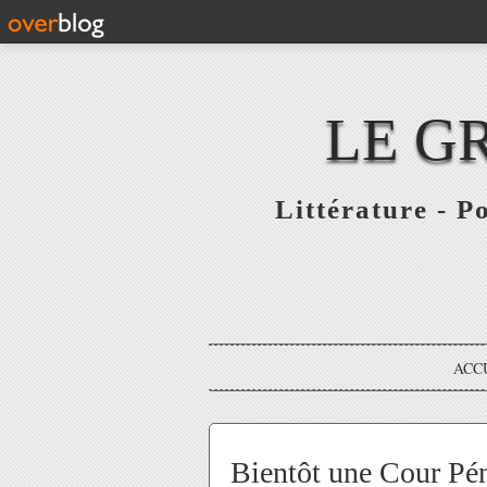
LE G
Littérature - P
ACC
Bientôt une Cour Pén