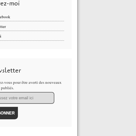
vez-moi
cebook
tter
S
sletter
z-vous pour être averti des nouveaux
s publiés.