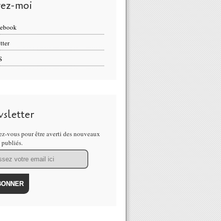
vez-moi
cebook
tter
S
sletter
z-vous pour être averti des nouveaux
s publiés.