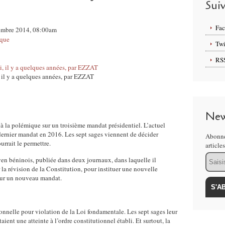
Sui
Fa
ovembre 2014, 08:00am
ique
Twi
RS
 il y a quelques années, par EZZAT
New
 à la polémique sur un troisième mandat présidentiel. L’actuel
dernier mandat en 2016. Les sept sages viennent de décider
Abonne
rrait le permettre.
article
Email
oyen béninois, publiée dans deux journaux, dans laquelle il
la révision de la Constitution, pour instituer une nouvelle
our un nouveau mandat.
onnelle pour violation de la Loi fondamentale. Les sept sages leur
ient une atteinte à l’ordre constitutionnel établi. Et surtout, la