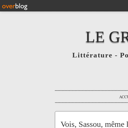
LE G
Littérature - P
ACC
Vois, Sassou, même l