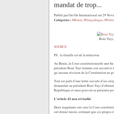
mandat de trop...
Publié par Gri-Gri International sur 29 N
Catégories :
#Bénin
,
#Françafrique
,
#Polit
Boni Yayi,
SOURCE
PS : la titraille est de la rédaction
Au Bénin, la Cour constitutionnelle met fin
président Boni Yayi termine son second et 
qu’aucune révision de la Constitution ne pou
Tout est parti d’une lettre ouverte d’un cit
demandait au président Boni Yayi d’obtenir 
République et ainsi pouvoir se présenter p
L'article 42 non révisable
Deux requérants ont saisi la Cour constituti
ont donné raison, estimant que ces propos éta