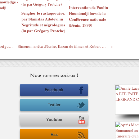
owledge -
Intervention de Paulin
ndji
Senghor le rastaquouère,
Hountondji lors de la
par Stanislas Adotevi in
Conférence nationale
Negritude et négrologues
(Bénin, 1990)
(lu par Grégory Protche)
Le donneur de leçons Kagame renonce à briguer un 3e mandat
Simenon arrêta d'écrire, Kazan de filmer, et Robert Wyatt de chanter...
Nous sommes sociaux !
Facebook
Twitter
Youtube
Rss