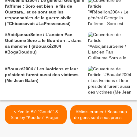
#Rébellion2004 / Le général Georgelin
l'affirme : Soro est bien le fils de
Ouattara...et ce sont eux les
responsables de la guerre civile
(#Chiracsavait #LaPresseaussi)
#AbidjansurSeine / L'ancien Pan
Guillaume Soro a le Bourdon ... dans
sa manche ! (#Bouaké2004
#BogaDoudou)
#Bouaké2004 / Les Ivoiriens et leur
président furent aussi des victimes
(Me Jean Balan)
< Yvette Blé "Goudé" &
#Ministeramer / Beaucoup
Stanley "Koudou" Prager /
de gens sont sous pression,
Grégory Protche (version
les apaiser est ma mission
vidéo)
#5 20/10/2014 >