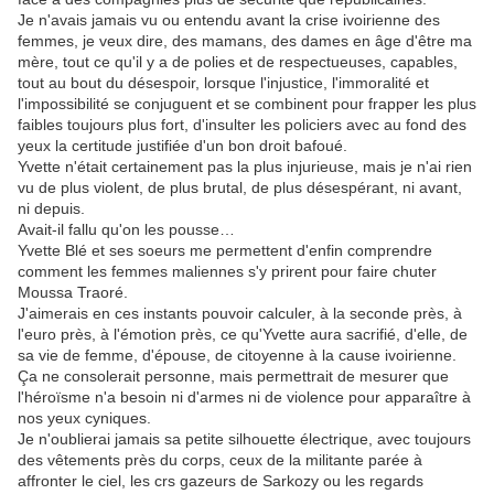
Je n'avais jamais vu ou entendu avant la crise ivoirienne des
femmes, je veux dire, des mamans, des dames en âge d'être ma
mère, tout ce qu'il y a de polies et de respectueuses, capables,
tout au bout du désespoir, lorsque l'injustice, l'immoralité et
l'impossibilité se conjuguent et se combinent pour frapper les plus
faibles toujours plus fort, d'insulter les policiers avec au fond des
yeux la certitude justifiée d'un bon droit bafoué.
Yvette n'était certainement pas la plus injurieuse, mais je n'ai rien
vu de plus violent, de plus brutal, de plus désespérant, ni avant,
ni depuis.
Avait-il fallu qu'on les pousse…
Yvette Blé et ses soeurs me permettent d'enfin comprendre
comment les femmes maliennes s'y prirent pour faire chuter
Moussa Traoré.
J'aimerais en ces instants pouvoir calculer, à la seconde près, à
l'euro près, à l'émotion près, ce qu'Yvette aura sacrifié, d'elle, de
sa vie de femme, d'épouse, de citoyenne à la cause ivoirienne.
Ça ne consolerait personne, mais permettrait de mesurer que
l'héroïsme n'a besoin ni d'armes ni de violence pour apparaître à
nos yeux cyniques.
Je n'oublierai jamais sa petite silhouette électrique, avec toujours
des vêtements près du corps, ceux de la militante parée à
affronter le ciel, les crs gazeurs de Sarkozy ou les regards