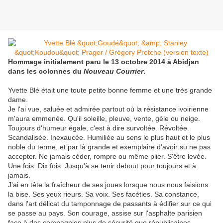
Hommage initialement paru le 13 octobre 2014 à Abidjan
dans les colonnes du
Nouveau Courrier
.
Yvette Blé était une toute petite bonne femme et une très grande
dame.
Je l'ai vue, saluée et admirée partout où la résistance ivoirienne
m'aura emmenée. Qu'il soleille, pleuve, vente, gèle ou neige.
Toujours d'humeur égale, c'est à dire survoltée. Révoltée.
Scandalisée. Inexaucée. Humiliée au sens le plus haut et le plus
noble du terme, et par là grande et exemplaire d'avoir su ne pas
accepter. Ne jamais céder, rompre ou même plier. S'être levée.
Une fois. Dix fois. Jusqu'à se tenir debout pour toujours et à
jamais.
J'ai en tête la fraîcheur de ses joues lorsque nous nous faisions
la bise. Ses yeux rieurs. Sa voix. Ses facéties. Sa constance,
dans l'art délicat du tamponnage de passants à édifier sur ce qui
se passe au pays. Son courage, assise sur l'asphalte parisien
face à des compagnies plus de sécurité que républicaines.