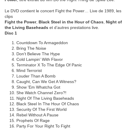
Le DVD contient le concert Fight the Power… Live de 1989, les
clips
Fight the Power
,
Black Steel in the Hour of Chaos
,
Night of
the Living Baseheads
et d’autres prestations live.
Disc 1
Countdown To Armageddon
Bring The Noise
Don't Believe The Hype
Cold Lampin' With Flavor
Terminator X To The Edge Of Panic
Mind Terrorist
Louder Than A Bomb
Caught, Can We Get A Witness?
Show 'Em Whatcha Got
She Watch Channel Zero?!
Night Of The Living Baseheads
Black Steel In The Hour Of Chaos
Security Of The First World
Rebel Without A Pause
Prophets Of Rage
Party For Your Right To Fight