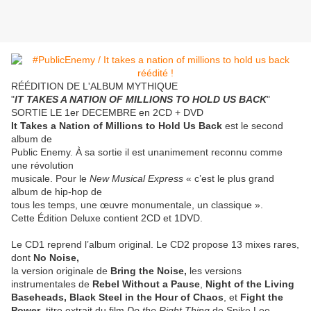
RÉÉDITION DE L'ALBUM MYTHIQUE
"
IT TAKES A NATION OF MILLIONS TO HOLD US BACK
"
SORTIE LE 1er DECEMBRE en 2CD + DVD
It Takes a Nation of Millions to Hold Us Back
est le second
album de
Public Enemy. À sa sortie il est unanimement reconnu comme
une révolution
musicale. Pour le
New Musical Express
« c’est le plus grand
album de hip-hop de
tous les temps, une œuvre monumentale, un classique ».
Cette Édition Deluxe contient 2CD et 1DVD.
Le CD1 reprend l’album original. Le CD2 propose 13 mixes rares,
dont
No Noise,
la version originale de
Bring the Noise,
les versions
instrumentales de
Rebel Without a Pause
,
Night of the Living
Baseheads,
Black Steel in the Hour of Chaos
, et
Fight the
Power
, titre extrait du film
Do the Right Thing
de Spike Lee.