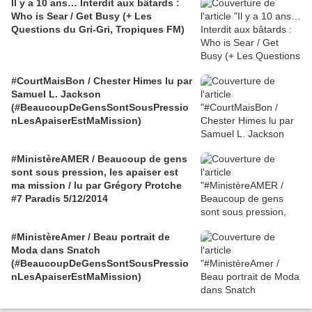
Il y a 10 ans… Interdit aux bâtards :
Who is Sear / Get Busy (+ Les
Questions du Gri-Gri, Tropiques FM)
#CourtMaisBon / Chester Himes lu par
Samuel L. Jackson
(#BeaucoupDeGensSontSousPressio
nLesApaiserEstMaMission)
#MinistèreAMER / Beaucoup de gens
sont sous pression, les apaiser est
ma mission / lu par Grégory Protche
#7 Paradis 5/12/2014
#MinistèreAmer / Beau portrait de
Moda dans Snatch
(#BeaucoupDeGensSontSousPressio
nLesApaiserEstMaMission)