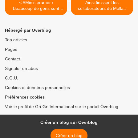
< #Ministeramer /
Ainsi finissent les
Beaucoup de gens sont
collaborateurs du Mollah
sous pression, les apaiser
Omar Bongo... >
est ma mission #5
20/10/2014
Hébergé par Overblog
Top articles
Pages
Contact
Signaler un abus
C.G.U.
Cookies et données personnelles
Préférences cookies
Voir le profil de Gri-Gri International sur le portail Overblog
Créer un blog sur Overblog
Créer un blog