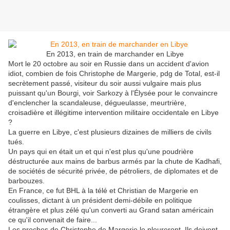
En 2013, en train de marchander en Libye
Mort le 20 octobre au soir en Russie dans un accident d'avion
idiot, combien de fois Christophe de Margerie, pdg de Total, est-il
secrètement passé, visiteur du soir aussi vulgaire mais plus
puissant qu'un Bourgi, voir Sarkozy à l'Élysée pour le convaincre
d'enclencher la scandaleuse, dégueulasse, meurtrière,
croisadière et illégitime intervention militaire occidentale en Libye
?
La guerre en Libye, c'est plusieurs dizaines de milliers de civils
tués.
Un pays qui en était un et qui n'est plus qu'une poudrière
déstructurée aux mains de barbus armés par la chute de Kadhafi,
de sociétés de sécurité privée, de pétroliers, de diplomates et de
barbouzes.
En France, ce fut BHL à la télé et Christian de Margerie en
coulisses, dictant à un président demi-débile en politique
étrangère et plus zélé qu'un converti au Grand satan américain
ce qu'il convenait de faire...
Les proches de Christophe de Margerie le pleureront. Ils doivent