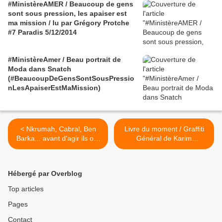
#MinistèreAMER / Beaucoup de gens
sont sous pression, les apaiser est
ma mission / lu par Grégory Protche
#7 Paradis 5/12/2014
#MinistèreAmer / Beau portrait de
Moda dans Snatch
(#BeaucoupDeGensSontSousPressio
nLesApaiserEstMaMission)
< Nkrumah, Cabral, Ben
Livre du moment / Graffiti
Barka... avant d'agir ils ont
Général de Karim
pensé / Saïd Bouamama
Boukercha >
Hébergé par Overblog
Top articles
Pages
Contact