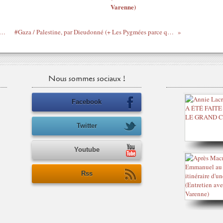
Varenne)
e / Les vraies raisons de la disgrâce de Wattao
#Gaza / Palestine, par Dieudonné (+ Les Pygmées parce que c'est dimanche))
Nous sommes sociaux !
Facebook
Twitter
Youtube
Rss