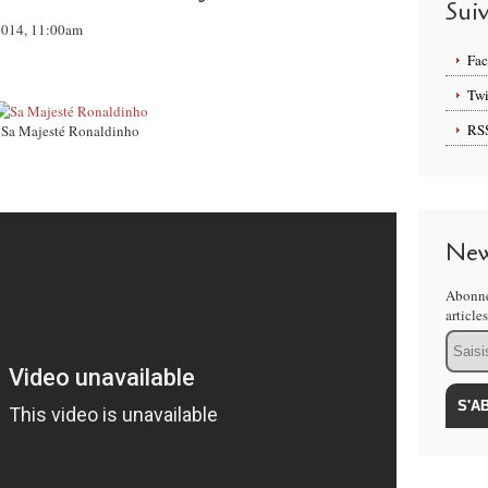
Sui
 2014, 11:00am
Fa
Twi
RS
Sa Majesté Ronaldinho
New
Abonne
article
Email