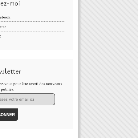
vez-moi
cebook
tter
S
sletter
z-vous pour être averti des nouveaux
s publiés.