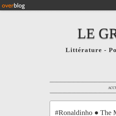
LE G
Littérature - P
ACC
#Ronaldinho ● The M