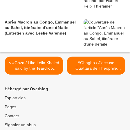
Après Macron au Congo, Emmanuel
au Sahel, itinéraire d'une défaite
(Entretien avec Leslie Varenne)
< #Gaza / Like Leila Khaled
#Gbagbo / J'accuse
said by the Teardrop
Ouattara de Théophile
Explodes (2) (#1981)
Kouamouo lu par Protche >
Hébergé par Overblog
Top articles
Pages
Contact
Signaler un abus