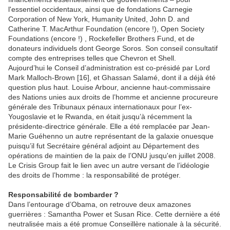
l'essentiel occidentaux, ainsi que de fondations Carnegie
Corporation of New York, Humanity United, John D. and
Catherine T. MacArthur Foundation (encore !), Open Society
Foundations (encore !) , Rockefeller Brothers Fund, et de
donateurs individuels dont George Soros. Son conseil consultatif
compte des entreprises telles que Chevron et Shell.
Aujourd’hui le Conseil d’administration est co-présidé par Lord
Mark Malloch-Brown [16], et Ghassan Salamé, dont il a déjà été
question plus haut. Louise Arbour, ancienne haut-commissaire
des Nations unies aux droits de l’homme et ancienne procureure
générale des Tribunaux pénaux internationaux pour l’ex-
Yougoslavie et le Rwanda, en était jusqu’à récemment la
présidente-directrice générale. Elle a été remplacée par Jean-
Marie Guéhenno un autre représentant de la galaxie onuesque
puisqu’il fut Secrétaire général adjoint au Département des
opérations de maintien de la paix de l’ONU jusqu'en juillet 2008.
Le Crisis Group fait le lien avec un autre versant de l’idéologie
des droits de l’homme : la responsabilité de protéger.
Responsabilité de bombarder ?
Dans l’entourage d’Obama, on retrouve deux amazones
guerrières : Samantha Power et Susan Rice. Cette dernière a été
neutralisée mais a été promue Conseillère nationale à la sécurité.