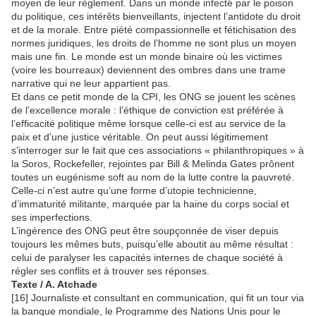
moyen de leur règlement. Dans un monde infecté par le poison
du politique, ces intérêts bienveillants, injectent l’antidote du droit
et de la morale. Entre piété compassionnelle et fétichisation des
normes juridiques, les droits de l’homme ne sont plus un moyen
mais une fin. Le monde est un monde binaire où les victimes
(voire les bourreaux) deviennent des ombres dans une trame
narrative qui ne leur appartient pas.
Et dans ce petit monde de la CPI, les ONG se jouent les scènes
de l’excellence morale : l’éthique de conviction est préférée à
l’efficacité politique même lorsque celle-ci est au service de la
paix et d’une justice véritable. On peut aussi légitimement
s’interroger sur le fait que ces associations « philanthropiques » à
la Soros, Rockefeller, rejointes par Bill & Melinda Gates prônent
toutes un eugénisme soft au nom de la lutte contre la pauvreté.
Celle-ci n’est autre qu’une forme d’utopie technicienne,
d’immaturité militante, marquée par la haine du corps social et
ses imperfections.
L’ingérence des ONG peut être soupçonnée de viser depuis
toujours les mêmes buts, puisqu’elle aboutit au même résultat :
celui de paralyser les capacités internes de chaque société à
régler ses conflits et à trouver ses réponses.
Texte / A. Atchade
[16] Journaliste et consultant en communication, qui fit un tour via
la banque mondiale, le Programme des Nations Unis pour le