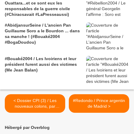
Ouattara...et ce sont eux les
responsables de la guerre civile
(#Chiracsavait #LaPresseaussi)
#AbidjansurSeine / L'ancien Pan
Guillaume Soro a le Bourdon ... dans
sa manche ! (#Bouaké2004
#BogaDoudou)
#Bouaké2004 / Les Ivoiriens et leur
président furent aussi des victimes
(Me Jean Balan)
< Dossier CPI (3) / Les
#Redondo / Prince argentin
nouveaux colons, par
de Madrid >
A.Atchadé (Amnesty &
FIDH)
Hébergé par Overblog