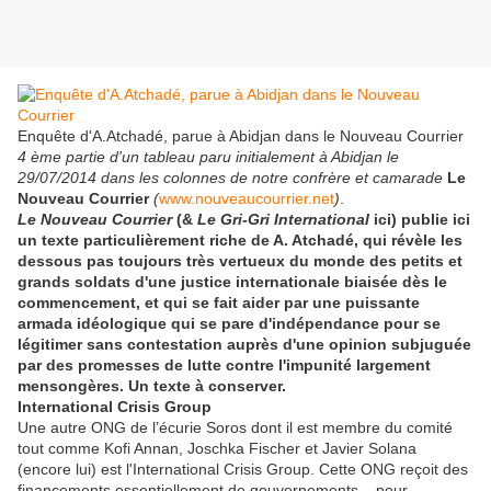
Enquête d'A.Atchadé, parue à Abidjan dans le Nouveau Courrier
4 ème partie d'un tableau paru initialement à Abidjan le
29/07/2014 dans les colonnes de notre confrère et camarade
Le
Nouveau Courrier
(
www.nouveaucourrier.net
)
.
Le Nouveau Courrier
(&
Le Gri-Gri International
ici) publie ici
un texte particulièrement riche de A. Atchadé, qui révèle les
dessous pas toujours très vertueux du monde des petits et
grands soldats d'une justice internationale biaisée dès le
commencement, et qui se fait aider par une puissante
armada idéologique qui se pare d'indépendance pour se
légitimer sans contestation auprès d'une opinion subjuguée
par des promesses de lutte contre l'impunité largement
mensongères. Un texte à conserver.
International Crisis Group
Une autre ONG de l’écurie Soros dont il est membre du comité
tout comme Kofi Annan, Joschka Fischer et Javier Solana
(encore lui) est l'International Crisis Group. Cette ONG reçoit des
financements essentiellement de gouvernements – pour