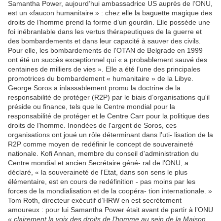
Samantha Power, aujourd’hui ambassadrice US auprès de l’ONU,
est un «faucon humanitaire » : chez elle la baguette magique des
droits de l’homme prend la forme d’un gourdin. Elle possède une
foi inébranlable dans les vertus thérapeutiques de la guerre et
des bombardements et dans leur capacité à sauver des civils.
Pour elle, les bombardements de l'OTAN de Belgrade en 1999
ont été un succès exceptionnel qui « a probablement sauvé des
centaines de milliers de vies ». Elle a été l’une des principales
promotrices du bombardement « humanitaire » de la Libye.
George Soros a inlassablement promu la doctrine de la
responsabilité de protéger (R2P) par le biais d’organisations qu'il
préside ou finance, tels que le Centre mondial pour la
responsabilité de protéger et le Centre Carr pour la politique des
droits de l'homme. Inondées de l'argent de Soros, ces
organisations ont joué un rôle déterminant dans l'uti- lisation de la
R2P comme moyen de redéfinir le concept de souveraineté
nationale. Kofi Annan, membre du conseil d'administration du
Centre mondial et ancien Secrétaire géné- ral de l'ONU, a
déclaré, « la souveraineté de l'Etat, dans son sens le plus
élémentaire, est en cours de redéfinition - pas moins par les
forces de la mondialisation et de la coopéra- tion internationale. »
Tom Roth, directeur exécutif d’HRW en est secrètement
amoureux : pour lui Samantha Power était avant de partir à l’ONU
« clairement la voix des droits de l'homme au sein de la Maison