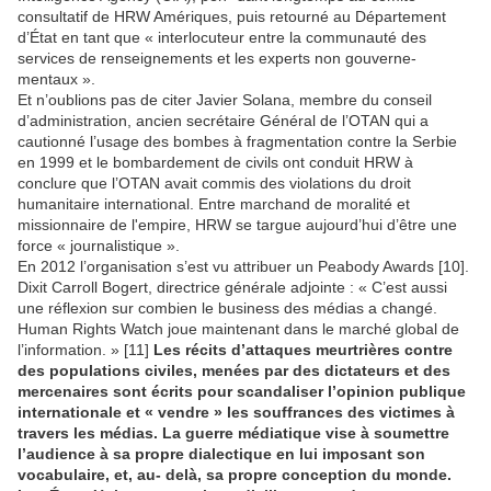
consultatif de HRW Amériques, puis retourné au Département
d’État en tant que « interlocuteur entre la communauté des
services de renseignements et les experts non gouverne-
mentaux ».
Et n’oublions pas de citer Javier Solana, membre du conseil
d’administration, ancien secrétaire Général de l’OTAN qui a
cautionné l’usage des bombes à fragmentation contre la Serbie
en 1999 et le bombardement de civils ont conduit HRW à
conclure que l’OTAN avait commis des violations du droit
humanitaire international. Entre marchand de moralité et
missionnaire de l'empire, HRW se targue aujourd’hui d’être une
force « journalistique ».
En 2012 l’organisation s’est vu attribuer un Peabody Awards [10].
Dixit Carroll Bogert, directrice générale adjointe : « C’est aussi
une réflexion sur combien le business des médias a changé.
Human Rights Watch joue maintenant dans le marché global de
l’information. » [11]
Les récits d’attaques meurtrières contre
des populations civiles, menées par des dictateurs et des
mercenaires sont écrits pour scandaliser l’opinion publique
internationale et « vendre » les souffrances des victimes à
travers les médias. La guerre médiatique vise à soumettre
l’audience à sa propre dialectique en lui imposant son
vocabulaire, et, au- delà, sa propre conception du monde.