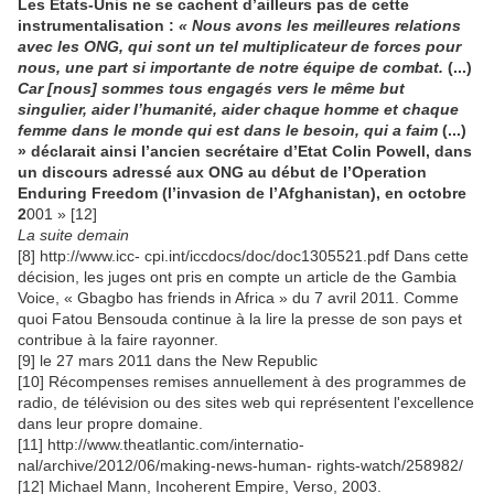
Les États-Unis ne se cachent d’ailleurs pas de cette
instrumentalisation :
« Nous avons les meilleures relations
avec les ONG, qui sont un tel multiplicateur de forces pour
nous, une part si importante de notre équipe de combat.
(...)
Car [nous] sommes tous engagés vers le même but
singulier, aider l’humanité, aider chaque homme et chaque
femme dans le monde qui est dans le besoin, qui a faim
(...)
» déclarait ainsi l’ancien secrétaire d’Etat Colin Powell, dans
un discours adressé aux ONG au début de l’Operation
Enduring Freedom (l’invasion de l’Afghanistan), en octobre
2
001 » [12]
La suite demain
[8] http://www.icc- cpi.int/iccdocs/doc/doc1305521.pdf Dans cette
décision, les juges ont pris en compte un article de the Gambia
Voice, « Gbagbo has friends in Africa » du 7 avril 2011. Comme
quoi Fatou Bensouda continue à la lire la presse de son pays et
contribue à la faire rayonner.
[9] le 27 mars 2011 dans the New Republic
[10] Récompenses remises annuellement à des programmes de
radio, de télévision ou des sites web qui représentent l'excellence
dans leur propre domaine.
[11] http://www.theatlantic.com/internatio-
nal/archive/2012/06/making-news-human- rights-watch/258982/
[12] Michael Mann, Incoherent Empire, Verso, 2003.