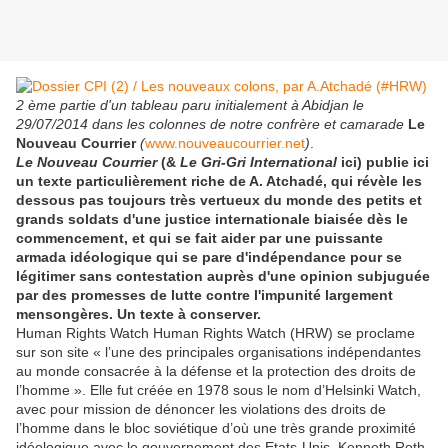
2 ème partie d'un tableau paru initialement à Abidjan le
29/07/2014 dans les colonnes de notre confrère et camarade
Le
Nouveau Courrier
(
www.nouveaucourrier.net
)
.
Le Nouveau Courrier
(&
Le Gri-Gri International
ici) publie ici
un texte particulièrement riche de A. Atchadé, qui révèle les
dessous pas toujours très vertueux du monde des petits et
grands soldats d'une justice internationale biaisée dès le
commencement, et qui se fait aider par une puissante
armada idéologique qui se pare d'indépendance pour se
légitimer sans contestation auprès d'une opinion subjuguée
par des promesses de lutte contre l'impunité largement
mensongères. Un texte à conserver.
Human Rights Watch Human Rights Watch (HRW) se proclame
sur son site « l’une des principales organisations indépendantes
au monde consacrée à la défense et la protection des droits de
l’homme ». Elle fut créée en 1978 sous le nom d’Helsinki Watch,
avec pour mission de dénoncer les violations des droits de
l’homme dans le bloc soviétique d’où une très grande proximité
idéologique avec le gouvernement des Etats-Unis. Kenneth Roth,