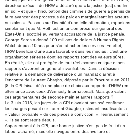
directeur exécutif de HRW a déclaré que « la justice [est] une fin
en soi » et que « l'inculpation des criminels de guerre a permis de
faire avancer des processus de paix en marginalisant les acteurs
nuisibles ». Passons sur l’inanité d’une telle affirmation, rappelons
simplement que M. Roth est un ancien procureur général des
Etats-Unis, scotché au versant accusatoire de la justice pénale.
George Soros a donné 100 millions de dollars à Human Rights
Watch depuis 10 ans pour s'en attacher les services. En effet,
HRW bénéficie d’une aura favorable dans les médias : c’est une
organisation sérieuse dont les rapports sont des valeurs sûres.
En réalité, elle est protégée de tout réel examen critique et ses
rapports s’avèrent en général invérifiables. Dans la décision
relative à la demande de délivrance d’un mandat d’arrêt à
l’encontre de Laurent Gbagbo, déposée par le Procureur en 2011
[8] la CPI faisait déjà une place de choix aux rapports d’HRW (en
alternance avec ceux d’Amnesty International). Mais que valent
ces argumentaires de seconde main et autres rapports ?
Le 3 juin 2013, les juges de la CPI n’avaient pas osé confirmer
les charges pesant sur Laurent Gbagbo, estimant insuffisante la
« valeur probante » de ces pièces à conviction. « Heureusement
», ils se sont repris depuis.
Apparemment à la CPI, une bonne justice n’est pas le fruit d’un
labeur acharné, mais elle navigue entre désinvolture et