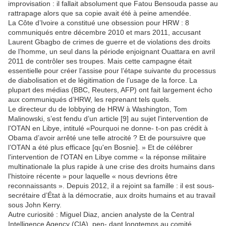
improvisation : il fallait absolument que Fatou Bensouda passe au
rattrapage alors que sa copie avait été à peine amendée.
La Côte d’Ivoire a constitué une obsession pour HRW : 8
communiqués entre décembre 2010 et mars 2011, accusant
Laurent Gbagbo de crimes de guerre et de violations des droits
de l’homme, un seul dans la période enjoignant Ouattara en avril
2011 de contrôler ses troupes. Mais cette campagne était
essentielle pour créer l’assise pour l’étape suivante du processus
de diabolisation et de légitimation de l’usage de la force. La
plupart des médias (BBC, Reuters, AFP) ont fait largement écho
aux communiqués d’HRW, les reprenant tels quels.
Le directeur du de lobbying de HRW à Washington, Tom
Malinowski, s’est fendu d’un article [9] au sujet l'intervention de
l'OTAN en Libye, intitulé «Pourquoi ne donne- t-on pas crédit à
Obama d’avoir arrêté une telle atrocité ? Et de poursuivre que
l’OTAN a été plus efficace [qu'en Bosnie]. » Et de célébrer
l'intervention de l'OTAN en Libye comme « la réponse militaire
multinationale la plus rapide à une crise des droits humains dans
l'histoire récente » pour laquelle « nous devrions être
reconnaissants ». Depuis 2012, il a rejoint sa famille : il est sous-
secrétaire d’État à la démocratie, aux droits humains et au travail
sous John Kerry.
Autre curiosité : Miguel Diaz, ancien analyste de la Central
Intelligence Agency (CIA), pen- dant longtemps au comité