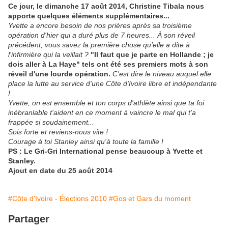
Ce jour, le dimanche 17 août 2014, Christine Tibala nous
apporte quelques éléments supplémentaires...
Yvette a encore besoin de nos prières après sa troisième
opération d'hier qui a duré plus de 7 heures... À son réveil
précédent, vous savez la première chose qu'elle a dite à
l'infirmière qui la veillait ?
"Il faut que je parte en Hollande ; je
dois aller à La Haye" tels ont été ses premiers mots à son
réveil d'une lourde opération.
C'est dire le niveau auquel elle
place la lutte au service d'une Côte d'Ivoire libre et indépendante
!
Yvette, on est ensemble et ton corps d'athlète ainsi que ta foi
inébranlable t'aident en ce moment à vaincre le mal qui t'a
frappée si soudainement...
Sois forte et reviens-nous vite !
Courage à toi Stanley ainsi qu'à toute la famille !
PS : Le Gri-Gri International pense beaucoup à Yvette et
Stanley.
Ajout en date du 25 août 2014
#Côte d'Ivoire - Élections 2010
#Gos et Gars du moment
Partager