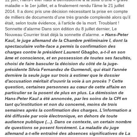
maladie » le 1er juillet, et a finalement rendu l'âme le 21 juillet
2014. Il a donc pris une décision nécessitant la prise en compte
de milliers de documents d'une très grande complexité alors qu'il
était, selon toute évidence, à l'article de la mort. Troublant !
Sonnette d'alarme Dans son édition du 8 juillet dernier, Le
Nouveau Courrier tirait déjà la sonnette d'alarme.
« Hans-Peter
Kaul, le juge allemand de la Chambre préliminaire I, dont la
spectaculaire volte-face a permis la confirmation des
charges contre le président Laurent Gbagbo, a-t-il en son
âme et conscience, et en possession de toutes ses facultés,
choisi de faire basculer la décision du côté de la juge-
présidente Silvia Fernandez de Gurmendi, qui était l'année
dernière la seule juge sur trois à estimer que le dossier
d'accusation méritait d'ouvrir la voie à un procès ? Cette
question, certaines personnes au cœur de cette affaire en
particulier se la posent de plus en plus. La démission de
Hans-Peter Kaul a été annoncée, par les soins de la CPI en
tant qu'institution et non du concerné, moins de trois
semaines après la confirmation des charges. L'information a
été diffusée par voie électronique, en dehors de toute
audience publique (...). Dans ce contexte, un certain nombre
de questions se posent forcément. La maladie du juge
allemand a-t-elle entraîné des absences significatives de La