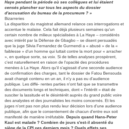
Haye pendant la période où ses collègues et lui étaient
censés plancher sur tous les aspects du dossier
d'accusation du bureau de la procureure ? »
Bizarreries
La disparition du magistrat allemand relance ces interrogations et
accentue le malaise. Cela fait déjà plusieurs semaines qu'un
certain nombre de milieux spécialisées à La Haye – considérés
avec intérêt par la Défense de Gbagbo – se disent persuadés
que la juge Silvia Fernandez de Gurmendi a « abusé » de la «
faiblesse » d'un homme qui luttait contre la mort pour « arracher
», en quelque sorte, sa voix. Si de telles analyses prospèrent,
c'est naturellement en raison de l'opacité des procédures
menées à La Haye. Alors qu'il s'agissait d'une seconde audience
de confirmation des charges, tant le dossier de Fatou Bensouda
avait changé contenu en un an, il n'y a pas eu d'audience
publique. Les diffé- rentes parties n'ont fait que se transmettre
des documents longs et techniques, dont « l'intérêt » était de
susciter la lassitude et le désintérêt auprès du grand public voire
des analystes et des journalistes les moins concernés. Et les
juges n'ont pas non plus rendu leur décision lors d'une audience
publique, afin que le consentement de chacun d'entre eux soit
manifesté de manière irréfutable.
Depuis quand Hans-Peter
Kaul est malade ? Combien de jours s'est-il absenté du
siège de la CPI ces derniers mois ? Quels effets ses