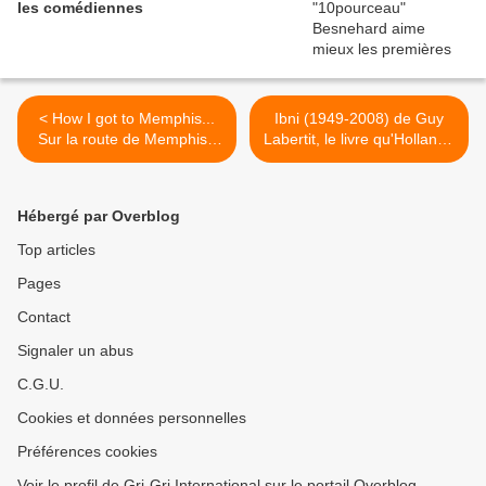
les comédiennes
< How I got to Memphis...
Ibni (1949-2008) de Guy
Sur la route de Memphis /
Labertit, le livre qu'Hollande
Johnny Hallyday
ne trouvera pas à
N'Djamena >
Hébergé par Overblog
Top articles
Pages
Contact
Signaler un abus
C.G.U.
Cookies et données personnelles
Préférences cookies
Voir le profil de Gri-Gri International sur le portail Overblog