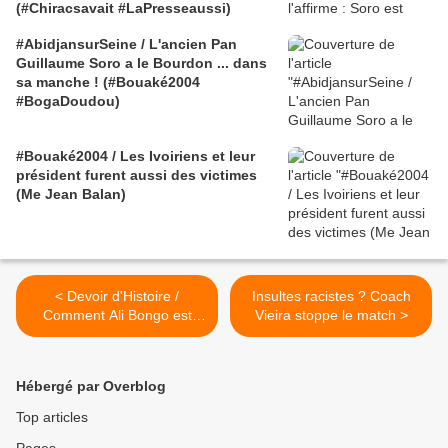
(#Chiracsavait #LaPresseaussi)
#AbidjansurSeine / L'ancien Pan
Guillaume Soro a le Bourdon ... dans
sa manche ! (#Bouaké2004
#BogaDoudou)
#Bouaké2004 / Les Ivoiriens et leur
président furent aussi des victimes
(Me Jean Balan)
< Devoir d'Histoire /
Insultes racistes ? Coach
Comment Ali Bongo est
Vieira stoppe le match >
arrivé au pouvoir
Hébergé par Overblog
Top articles