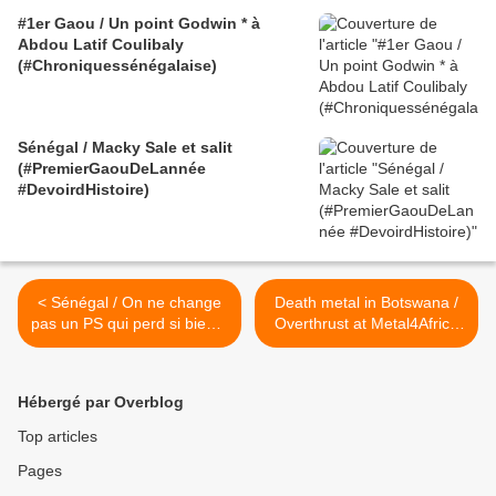
#1er Gaou / Un point Godwin * à
Abdou Latif Coulibaly
(#Chroniquessénégalaise)
Sénégal / Macky Sale et salit
(#PremierGaouDeLannée
#DevoirdHistoire)
< Sénégal / On ne change
Death metal in Botswana /
pas un PS qui perd si bien...
Overthrust at Metal4Africa
Aissata Tall Sall parle
Summerfest 2013 >
Hébergé par Overblog
Top articles
Pages