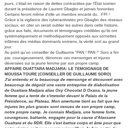
jours, c'était en raison de dettes contractées par l'État ivoirien
durant la présidence de Laurent Gbagbo et jamais honorées.
Certains feront même d'elle un membre encarté du…FPI !
Grâce à la vigilance des cyberactivistes pro-Gbagbo des réseaux
sociaux, en citer un serait oublier les autres dans cette histoire,
grâce aux faits, documents et témoignages crédibles qu'ils ont
systématiquement et méthodiquement opposés aux sornettes
infâmes des médias dominants ivoiriens, la vérité sort au grand
jour.
Au point qu'un conseiller de Guillaume "PAN ! PAN !" Soro a fini
par, courageusement, dénoncer ces mensonges et injures
déversées sur la jeune femme par son propre camp.
AFFAIRE OUATTARA MADJARA: LE TEMOIGNAGE DE
MOUSSA TOURE (CONSEILLER DE GUILLAUME SORO)
J'ai entendu et lu beaucoup de mensonge et découvert avec
beaucoup de dégoût une vaste entreprise de diabolisation
de Ouattara Madjara alias Oxy Chocolat D Oxana, la jeune
femme qui a tenté de s'immoler devant le Palais de la
Présidence, au Plateau. Mon amertume tient au fait que les
injures les plus graves sont venues de son propre camp,
notre propre camp. Je connais Madjara, une femme forte,
courageuse, battante, engagée pour la cause d'Alassane
Ouattara et du RDR. Elle s'est battue corps et âme pour que