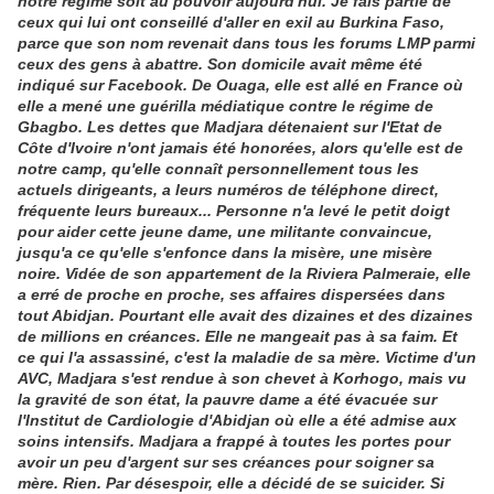
notre régime soit au pouvoir aujourd'hui. Je fais partie de
ceux qui lui ont conseillé d'aller en exil au Burkina Faso,
parce que son nom revenait dans tous les forums LMP parmi
ceux des gens à abattre. Son domicile avait même été
indiqué sur Facebook. De Ouaga, elle est allé en France où
elle a mené une guérilla médiatique contre le régime de
Gbagbo. Les dettes que Madjara détenaient sur l'Etat de
Côte d'Ivoire n'ont jamais été honorées, alors qu'elle est de
notre camp, qu'elle connaît personnellement tous les
actuels dirigeants, a leurs numéros de téléphone direct,
fréquente leurs bureaux... Personne n'a levé le petit doigt
pour aider cette jeune dame, une militante convaincue,
jusqu'a ce qu'elle s'enfonce dans la misère, une misère
noire. Vidée de son appartement de la Riviera Palmeraie, elle
a erré de proche en proche, ses affaires dispersées dans
tout Abidjan. Pourtant elle avait des dizaines et des dizaines
de millions en créances. Elle ne mangeait pas à sa faim. Et
ce qui l'a assassiné, c'est la maladie de sa mère. Victime d'un
AVC, Madjara s'est rendue à son chevet à Korhogo, mais vu
la gravité de son état, la pauvre dame a été évacuée sur
l'Institut de Cardiologie d'Abidjan où elle a été admise aux
soins intensifs. Madjara a frappé à toutes les portes pour
avoir un peu d'argent sur ses créances pour soigner sa
mère. Rien. Par désespoir, elle a décidé de se suicider. Si