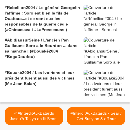
#Rébellion2004 / Le général Georgelin
l'affirme : Soro est bien le fils de
Ouattara...et ce sont eux les
responsables de la guerre civile
(#Chiracsavait #LaPresseaussi)
#AbidjansurSeine / L'ancien Pan
Guillaume Soro a le Bourdon ... dans
sa manche ! (#Bouaké2004
#BogaDoudou)
#Bouaké2004 / Les Ivoiriens et leur
président furent aussi des victimes
(Me Jean Balan)
< #InterditAuxBâtards
#InterditAuxBâtards - Sear /
Jusqu'à Tokyo on lit Sear /
Get Busy on & off sur
Get Busy
Générations >