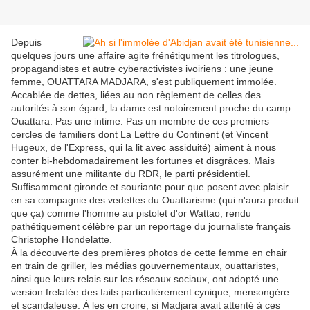
Depuis
quelques jours une affaire agite frénétiqument les titrologues,
propagandistes et autre cyberactivistes ivoiriens : une jeune
femme, OUATTARA MADJARA, s'est publiquement immolée.
Accablée de dettes, liées au non règlement de celles des
autorités à son égard, la dame est notoirement proche du camp
Ouattara. Pas une intime. Pas un membre de ces premiers
cercles de familiers dont La Lettre du Continent (et Vincent
Hugeux, de l'Express, qui la lit avec assiduité) aiment à nous
conter bi-hebdomadairement les fortunes et disgrâces. Mais
assurément une militante du RDR, le parti présidentiel.
Suffisamment gironde et souriante pour que posent avec plaisir
en sa compagnie des vedettes du Ouattarisme (qui n'aura produit
que ça) comme l'homme au pistolet d'or Wattao, rendu
pathétiquement célèbre par un reportage du journaliste français
Christophe Hondelatte.
À la découverte des premières photos de cette femme en chair
en train de griller, les médias gouvernementaux, ouattaristes,
ainsi que leurs relais sur les réseaux sociaux, ont adopté une
version frelatée des faits particulièrement cynique, mensongère
et scandaleuse. À les en croire, si Madjara avait attenté à ces