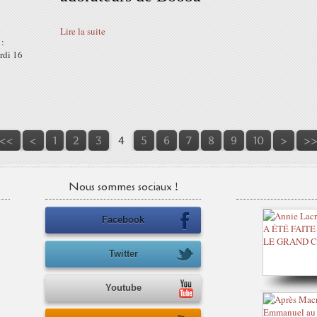
Lire la suite
 :
rdi 16
<<
<
1
2
3
4
5
6
7
8
9
10
>
>
Nous sommes sociaux !
Facebook
Twitter
Youtube