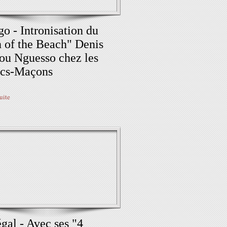
o - Intronisation du
 of the Beach" Denis
ou Nguesso chez les
ncs-Maçons
suite
gal - Avec ses "4