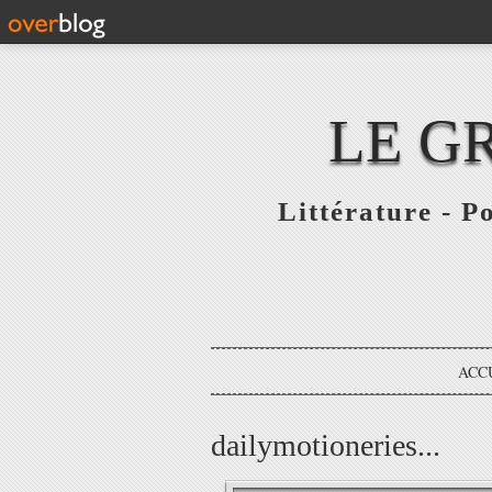
LE G
Littérature - P
ACC
dailymotioneries...