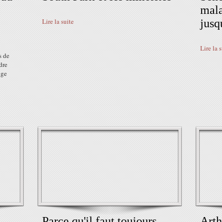
mala
Lire la suite
jusq
Lire la 
s de
dre
nge
Parce qu'il faut toujours
Arth