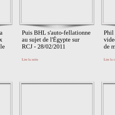
a
Puis BHL s'auto-fellationne
Phil
x
au sujet de l'Égypte sur
vide
lle
RCJ - 28/02/2011
de m
Lire la suite
Lire la 