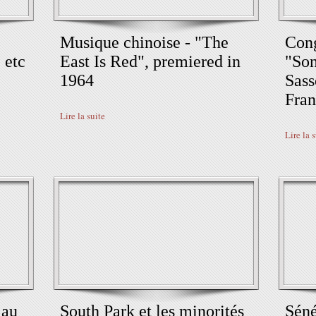
Musique chinoise - "The
Cong
 etc
East Is Red", premiered in
"Son
1964
Sass
Fra
Lire la suite
Lire la 
 au
South Park et les minorités
Séné