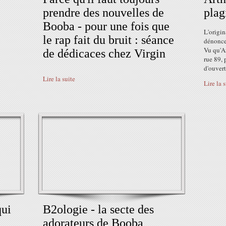
prendre des nouvelles de
plag
Booba - pour une fois que
L'origin
le rap fait du bruit : séance
dénonce
Vu qu'Ar
de dédicaces chez Virgin
rue 89, 
d'ouvert
Lire la suite
Lire la 
qui
B2ologie - la secte des
adorateurs de Booba