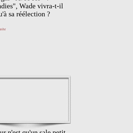
dies", Wade vivra-t-il
u'à sa réélection ?
suite
ur n'est qu'un sale petit