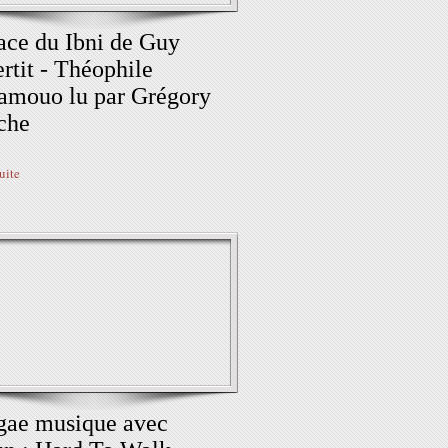
ace du Ibni de Guy
rtit - Théophile
amouo lu par Grégory
che
suite
gae musique avec