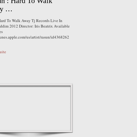
n : Hard To Walk
y …
ard To Walk Away Tj Records Live In
ddim 2012 Director: Iris Beatrix Available
es
itunes.apple.com/us/artist/rasun/id4368262
suite