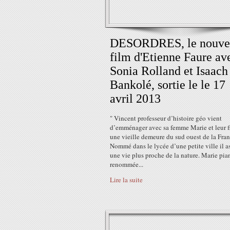
DESORDRES, le nouve
film d'Etienne Faure av
Sonia Rolland et Isaach
Bankolé, sortie le le 17
avril 2013
" Vincent professeur d’histoire géo vient
d’emménager avec sa femme Marie et leur fi
une vieille demeure du sud ouest de la Fran
Nommé dans le lycée d’une petite ville il a
une vie plus proche de la nature. Marie pia
renommée...
Lire la suite