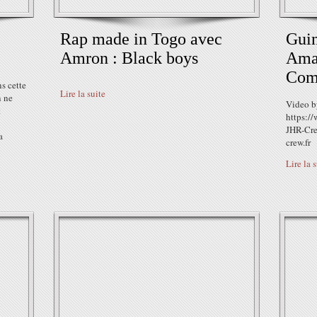
Rap made in Togo avec
Guin
Amron : Black boys
Ama
Com
s cette
Lire la suite
n ne
Video b
t
https:/
JHR-Cre
a
crew.fr
Lire la 