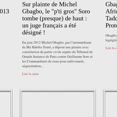
Sur plainte de Michel
Gbag
2013
Gbagbo, le "p'ti gros" Soro
Afri
tombe (presque) de haut :
Tadd
un juge français a été
Prot
désigné !
Gbagbo à
legrigri
En juin 2012 Michel Gbagbo, par l’intermédiaire
de Me Habiba Touré, a déposé une plainte avec
Lire la 
constitution de partie civile auprès du Tribunal de
Grande Instance de Paris contre Guillaume Soro et
les Commandants de zone pour enlèvement,
séquestration...
Lire la suite