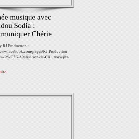
ée musique avec
dou Sodia :
muniquer Chérie
y RJ Production :
/www.facebook.com/pages/RJ-Production-
w-R%C3%A9alisation-de-Cli... www.jhr-
suite