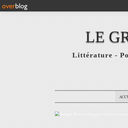
LE G
Littérature - P
ACC