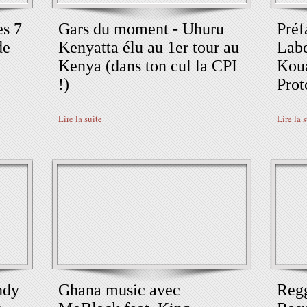
es 7
Gars du moment - Uhuru
Préf
de
Kenyatta élu au 1er tour au
Labe
Kenya (dans ton cul la CPI
Kou
!)
Prot
Lire la suite
Lire la 
ndy
Ghana music avec
Reg