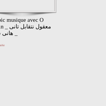
ic musique avec O
معقول نتقابل
هانى شا
suite