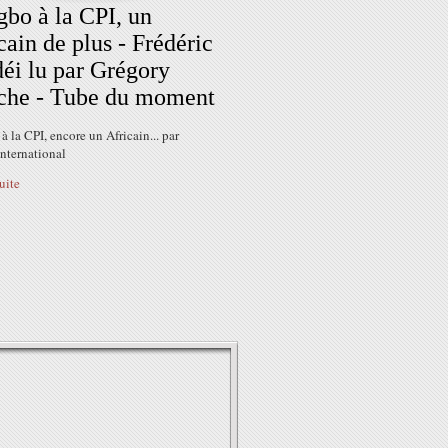
bo à la CPI, un
cain de plus - Frédéric
éi lu par Grégory
che - Tube du moment
 la CPI, encore un Africain... par
international
suite