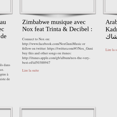
au
Zimbabwe musique avec
Arab
ec
Nox feat Trinta & Decibel :
Kadın _  تانى
 de
_ ك
Connect to Nox on:
http://www.facebook.com/NoxGuniMusic or
follow on twitter: https://twitter.com/#!/Nox_Guni
Lire la 
buy this and other songs on itunes:
http://itunes.apple.com/gb/album/nox-the-very-
best-of/id50388947
ls dans
ce.
Lire la suite
spire à
niste de