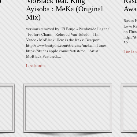
o
MoBlack feat. King
Rasu
Ayisoba : MeKa (Original
Awa
Mix)
Rasun H
Love Ri
versions remixed by: El Brujo - Pierdavide Lagana'
on ITun
- Prolurv Charm - Reinoud Van Toledo - Tim
http://
Vance - MoBlack. Here is the links: Beatport
59
http://www.beatport.com/#release/meka... iTunes
https://itunes.apple.com/it/artist/mo... Artist:
Lire la 
MoBlack Featured:...
Lire la suite