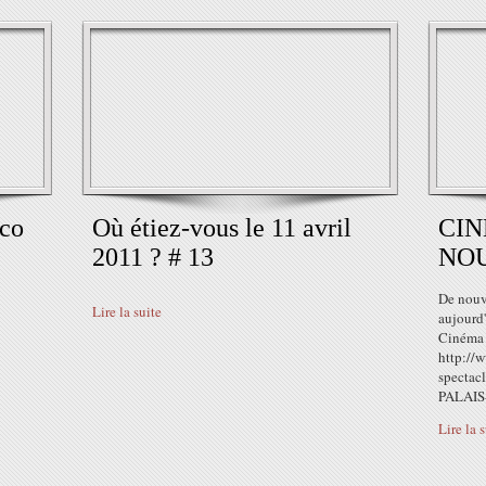
co
Où étiez-vous le 11 avril
CIN
2011 ? # 13
NOU
De nouv
Lire la suite
aujourd
Cinéma 
http://
specta
PALAIS
Lire la 