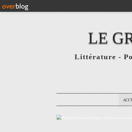
LE G
Littérature - P
ACC