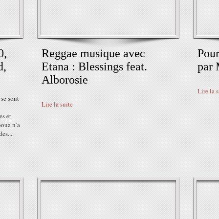
0,
Reggae musique avec
Pour
d,
Etana : Blessings feat.
par 
Alborosie
Lire la 
 se sont
Lire la suite
es et
boua n’a
es....