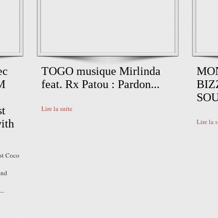
ec
TOGO musique Mirlinda
MO
 M
feat. Rx Patou : Pardon...
BIZ
SOU
st
Lire la suite
ith
Lire la 
st Coco
nd
..