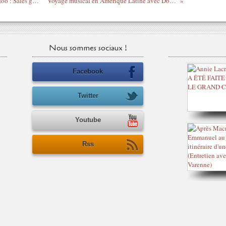
Mois Dieudonné par le rap Français - Dadoo : Sales gosses (Apparition)
Voyage musical en Amerique Latine avec Don Omar - Taboo
Nous sommes sociaux !
Facebook
Twitter
Youtube
Rss