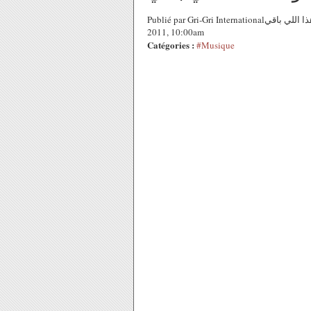
Publié par Gri-Gri Internationalوعد - هذا اللي باقي wa3ad wead - hatha elli bagi, Ma solange Oussou sur 2 Juin
2011, 10:00am
Catégories :
#Musique