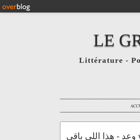
LE G
Littérature - P
ACC
ي