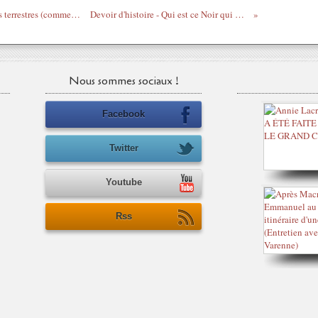
En Libye, l'OTAN prend part aux combats terrestres (comme l'ONU & la Licorne en Côte d'Ivoire)
Devoir d'histoire - Qui est ce Noir qui ouvre sa "grande gueule" ?
Nous sommes sociaux !
Facebook
Twitter
Youtube
Rss