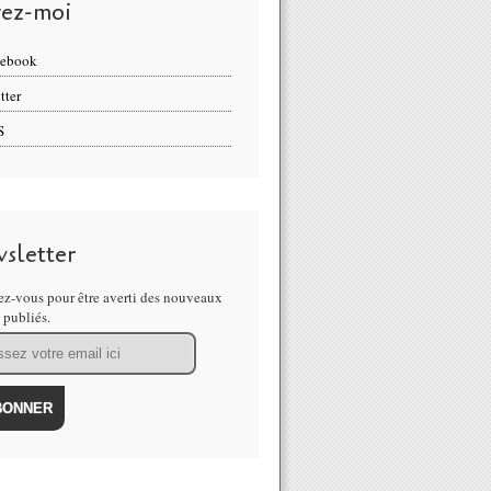
vez-moi
cebook
tter
S
sletter
z-vous pour être averti des nouveaux
s publiés.