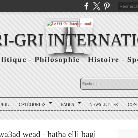
RI-GRI INTERNAT
olitique - Philosophie - Histoire - S
UEIL
CATÉGORIES
PAGES
NEWSLETTER
CON
وعد - هذا اللي باق wa3ad wead - hatha elli bagi