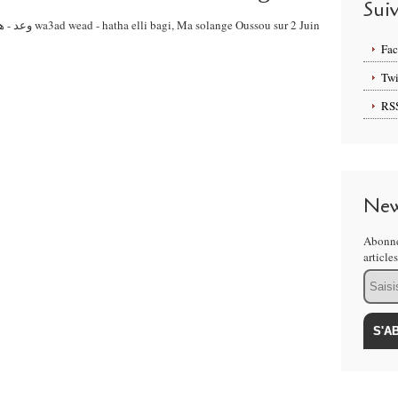
Sui
Fa
Twi
RS
New
Abonne
article
Email