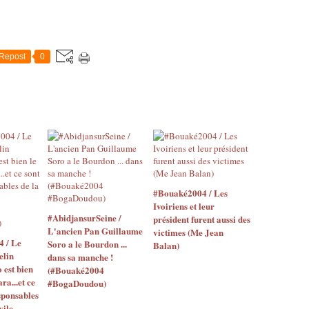
Repost
0
#Bouaké2004 / Les
Ivoiriens et leur
#AbidjansurSeine /
président furent aussi des
L'ancien Pan Guillaume
victimes (Me Jean
4 / Le
Soro a le Bourdon ...
Balan)
elin
dans sa manche !
o est bien
(#Bouaké2004
ara...et ce
#BogaDoudou)
sponsables
vile