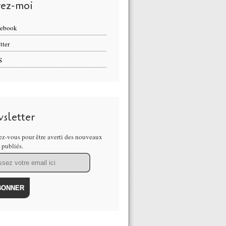
vez-moi
cebook
tter
S
sletter
z-vous pour être averti des nouveaux
s publiés.