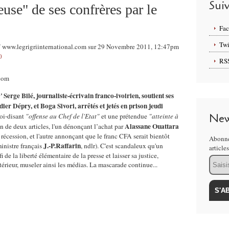
Sui
euse" de ses confrères par le
Fa
Twi
o/ www.legrigriinternational.com sur 29 Novembre 2011, 12:47pm
0
RS
Serge Bilé, journaliste-écrivain franco-ivoirien, soutient ses
’
ier Dépry, et Boga Sivori, arrêtés et jetés en prison jeudi
New
soi-disant
"offense au Chef de l'Etat"
et une prétendue
"atteinte à
Alassane Ouattara
ion de deux articles, l'un dénonçant l’achat par
écession, et l'autre annonçant que le franc CFA serait bientôt
Abonne
J.-P.Raffarin
ministre français
, ndlr). C'est scandaleux qu'un
article
i de la liberté élémentaire de la presse et laisser sa justice,
Email
térieur, museler ainsi les médias. La mascarade continue...