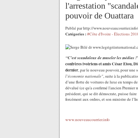
l'arrestation "scandal
pouvoir de Ouattara
Publié par http://www.nouveaucourrier.inf
Catégories :
#Côte d'Ivoire - Élections 201
‘‘C’est scandaleux de museler les médias !’
confrères ivoiriens et amis César Etou, Did
dernier
, par le nouveau pouvoir, pour une 
l’économie nationale"
, suite à la publicat
d’une flotte de voitures de luxe en temps de r
dévalué (ce qu'a confirmé l'ancien Premier 
président, qui se dit démocrate, puisse faire f
forcément aux ordres, et son ministre de l’In
www.nouveaucourrier.info