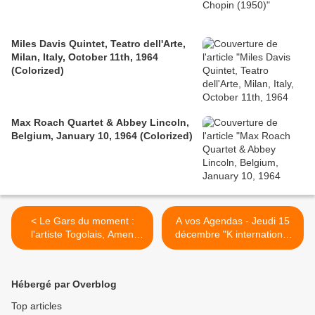
Miles Davis Quintet, Teatro dell'Arte,
Milan, Italy, October 11th, 1964
(Colorized)
Max Roach Quartet & Abbey Lincoln,
Belgium, January 10, 1964 (Colorized)
< Le Gars du moment :
A vos Agendas - Jeudi 15
l'artiste Togolais, Amen
décembre "K international
Viana ...Retrouvez le, ce
Festival" - Musique Mode
soir sur la scène du Club
Beauté - Paris >
114, Entrée Gratuite!
Hébergé par Overblog
Top articles