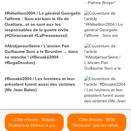
#Rébellion2004 / Le général Georgelin
l'affirme : Soro est bien le fils de
Ouattara...et ce sont eux les
responsables de la guerre civile
(#Chiracsavait #LaPresseaussi)
#AbidjansurSeine / L'ancien Pan
Guillaume Soro a le Bourdon ... dans
sa manche ! (#Bouaké2004
#BogaDoudou)
#Bouaké2004 / Les Ivoiriens et leur
président furent aussi des victimes
(Me Jean Balan)
< Côte d'Ivoire - Rappel :
Côte d'Ivoire - BFM
Ouattara le tricheur a perdu
"découvre" que les rebelles
les élections présidentielles
de Ouattara sont "aidés par