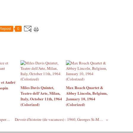
Repost
0
 et André
Miles Davis Quintet,
Max Roach Quartet &
hopin
Teatro dell'Arte, Milan,
Abbey Lincoln, Belgium,
Italy, October 11th, 1964
January 10, 1964
(Colorized)
(Colorized)
Le Gars du moment par Briny Gorvien-Rupert en juillet 2010 : Kairon
Devoir d'histoire (de vacances) : 1960, Georges Si-Mais-Non & Denyse Oui-Mais