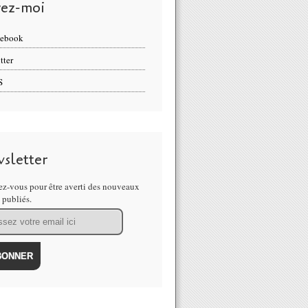
vez-moi
cebook
tter
S
sletter
z-vous pour être averti des nouveaux
s publiés.