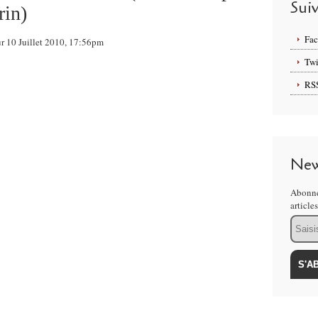
Sui
rin)
Fa
ur 10 Juillet 2010, 17:56pm
Twi
RS
New
Abonne
article
Email