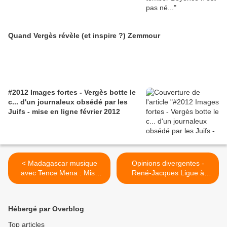
Quand Vergès révèle (et inspire ?) Zemmour
#2012 Images fortes - Vergès botte le
c... d'un journaleux obsédé par les
Juifs - mise en ligne février 2012
< Madagascar musique
Opinions divergentes -
avec Tence Mena : Misy
René-Jacques Ligue à
raha tsy pare
propos de Mugabe et de
l'opposition au Zimbabwe >
Hébergé par Overblog
Top articles