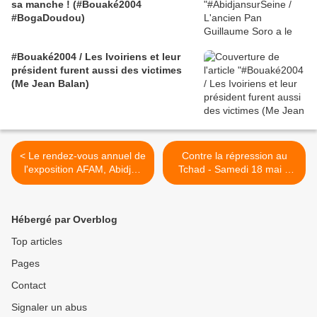
sa manche ! (#Bouaké2004
#BogaDoudou)
#Bouaké2004 / Les Ivoiriens et leur
président furent aussi des victimes
(Me Jean Balan)
< Le rendez-vous annuel de
Contre la répression au
l'exposition AFAM, Abidjan
Tchad - Samedi 18 mai à
Fashion Market 2013
13H au Trocadéro >
Hébergé par Overblog
Top articles
Pages
Contact
Signaler un abus