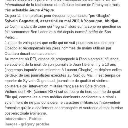
International
de la fastidieuse et coûteuse lecture de l'impayable mais
très achetable
Jeune Afrique
.
Ce jour-là, il en profitait pour évoquer le journaliste "pro-Gbagbo"
Sylvain Gagnetaud, assassiné en mai 2011 à Yopougon, Abidjan
.
Le Commandant de zone qui "régnait" alors sur la zone en question se
fait surnommer Ben Laden et a été depuis nommé préfet de San
Pedro...
Justice de vainqueurs que celle qui ne voit poursuivis que des pro-
Gbagbo et récompensés les pires hommes de mains utilisés par
Ouattara durant son ascension.
Au moment où RFI, organe de propagande à l'épouvantable influence,
se souvient de la mort de son journaliste Jean Hélène, il y a 10 ans
(longtemps imputée naturellement à Laurent Gbagbo), et déplore celles
de deux de ses journalistes exécutés au Nord du Mali, il est temps de
reparler de Sylvain Gagnetaud, journaliste de qualité et victime
collatérale de l'intervention militaire française en Côte d'Ivoire...
Victime dont RFI (comme RSF) sut se foutre du tiers comme du quart.
Elle qui, comme les autres médias dominants occidentaux a résolu
sciemment de ne pas considérer le caractère militaire de l'intervention
française qu'elle a docilement accompagnée et soutenue durant la crise
post-électorale ivoirienne.
intervention - Patrice
images - grégory protche