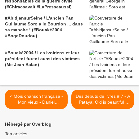
responsables de la guerre civile
(#Chiracsavait #LaPresseaussi)
#AbidjansurSeine / L'ancien Pan
Guillaume Soro a le Bourdon ... dans
sa manche ! (#Bouaké2004
#BogaDoudou)
#Bouaké2004 / Les Ivoiriens et leur
président furent aussi des victimes
(Me Jean Balan)
< Mois chanson française -
Des débuts de livres # 7 - À
Mon vieux - Daniel
Pataya, Old is beautiful -
Guichard (2007)
François de Negroni lu par
Protche >
Hébergé par Overblog
Top articles