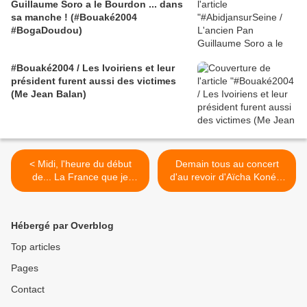
Guillaume Soro a le Bourdon ... dans
sa manche ! (#Bouaké2004
#BogaDoudou)
#Bouaké2004 / Les Ivoiriens et leur
président furent aussi des victimes
(Me Jean Balan)
< Midi, l'heure du début
Demain tous au concert
de... La France que je
d'au revoir d'Aïcha Koné à
combats / Kouamouo lu par
Noisy le Sec >
Protche
Hébergé par Overblog
Top articles
Pages
Contact