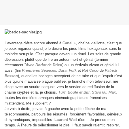
L'avantage d'être encore abonné à
Canal +
, chaîne vieillotte, c'est que
je peux regarder quand je le désire les pires films hexagonaux sans le
moindre scrupule. C'est presque devenu un rituel. Les soirs de grande
dépression, plutôt que de lire un auteur mort et génial (terminé
récemment “
Avec Doriot
de
Drieu
) ou un écrivain vivant et génial lui
aussi (fini
Premières Séances
,
Dara
,
Folk
et
Rot Coco
de
Patrick
Besson
), quand les horloges acceptent de se taire et que l'espoir n'est
plus qu'une mauvaise blague oubliée, je branche mon téléviseur, me
dirige avec un sourire narquois vers le service de rediffusion de la
chaîne cryptée et là, je choisis.
Turf
,
Boule et Bill
,
Stars 80
,
Max
,
toutes les dernières arnaques cinématographiques françaises
m'attendent. Me supplient ?
Je vais à droite, je vais à gauche avec la petite flèche de ma
télécommande, parcours les résumés, forcément favorables, généreux,
dithyrambiques, impossibles.
Laurent Weil
rôde... Je prends mon
temps. À l'heure de sélectionner le pire, il faut savoir ralentir, respirer,