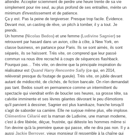
attendre. Accepter sciemment de perdre une heure trente de sa vie
simplement pour rire seul, au plus profond de ses entrailles, mérite un
minimum d'investissement et de patience.
Ça y est. Pas la peine de tergiverser. Presque trop facile. Évidence.
Devant moi, un casting de rêve, un pitch à tomber, il y a tout. Je
prends.
Un homme (
Nicolas Bedos
) et une femme (
Ludivine Sagnier
) se
retrouvent par hasard dans un avion, côte à côte, à New York, en
classe business, en partance pour Paris. Ils se sont aimés, ils sont
séparés, ils se haïssent. Très vite, on comprend que leur passé
commun va nous être recraché à coups de séquences flashback.
Pourquoi pas... Très vite, on devine que la principale inspiration du
réalisateur est
Quand Harry Rencontre Sally
(ce qui, en 2014,
relèverait presque du foutage de gueule). Très vite, on jubile devant
autant de médiocrité, de clichés, de fiction bancale. On n'en demandait
pas tant. Bedos sourit en permanence comme un intermittent du
spectacle qui viendrait enfin de boucler ses heures, sa grosse tête, sa
calvitie imminente et ses lèvres géantes dévorant le peu d'émotions
qu'il parvient à dessiner, Sagnier est plus kamikaze, franche lorsqu'il
s'agit de saborder sa carrière. Elle ne surjoue même plus, elle implose.
Clémentine Célarié
est la maman de Ludivine, une maman moderne,
c'est à dire libérée, déçue, frustrée, qui déteste les hommes même si
l'on devine qu'à la première queue qui passe, elle ne dira pas non. Il y a
aussi
Jackie Berroyer
, vieux monsieur (il ressemble à la chaîne qui