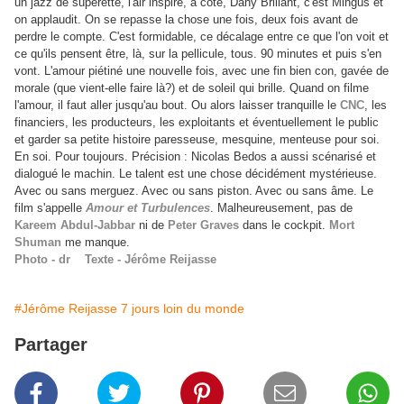
un jazz de supérette, l'air inspiré, à côté, Dany Brillant, c'est Mingus et
on applaudit. On se repasse la chose une fois, deux fois avant de
perdre le compte. C'est formidable, ce décalage entre ce que l'on voit et
ce qu'ils pensent être, là, sur la pellicule, tous. 90 minutes et puis s'en
vont. L'amour piétiné une nouvelle fois, avec une fin bien con, gavée de
morale (que vient-elle faire là?) et de soleil qui brille. Quand on filme
l'amour, il faut aller jusqu'au bout. Ou alors laisser tranquille le
CNC
, les
financiers, les producteurs, les exploitants et éventuellement le public
et garder sa petite histoire paresseuse, mesquine, menteuse pour soi.
En soi. Pour toujours. Précision : Nicolas Bedos a aussi scénarisé et
dialogué le machin. Le talent est une chose décidément mystérieuse.
Avec ou sans merguez. Avec ou sans piston. Avec ou sans âme. Le
film s'appelle
Amour et Turbulences
. Malheureusement, pas de
Kareem Abdul-Jabbar
ni de
Peter Graves
dans le cockpit.
Mort
Shuman
me manque.
Photo - dr Texte - Jérôme Reijasse
#Jérôme Reijasse 7 jours loin du monde
Partager