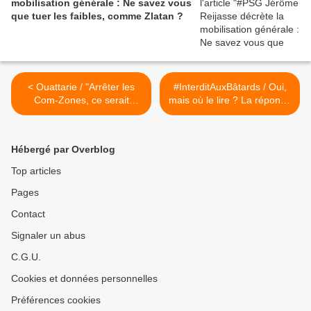
mobilisation générale : Ne savez vous
que tuer les faibles, comme Zlatan ?
< Ouattarie / "Arrêter les
#InterditAuxBâtards / Oui,
Com-Zones, ce serait
mais où le lire ? La réponse
replonger le pays dans le
de Jee Pay >
chaos"
Hébergé par Overblog
Top articles
Pages
Contact
Signaler un abus
C.G.U.
Cookies et données personnelles
Préférences cookies