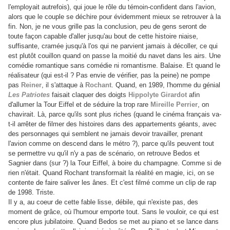
l'employait autrefois), qui joue le rôle du témoin-confident dans l'avion,
alors que le couple se déchire pour évidemment mieux se retrouver à la
fin. Non, je ne vous grille pas la conclusion, peu de gens seront de
toute façon capable d'aller jusqu'au bout de cette histoire niaise,
suffisante, cramée jusqu'à l'os qui ne parvient jamais à décoller, ce qui
est plutôt couillon quand on passe la moitié du navet dans les airs. Une
comédie romantique sans comédie ni romantisme. Balaise. Et quand le
réalisateur (qui est-il ? Pas envie de vérifier, pas la peine) ne pompe
pas
Reiner
, il s'attaque à
Rochant
. Quand, en 1989, l'homme du génial
Les Patriotes
faisait claquer des doigts
Hippolyte Girardot
afin
d'allumer la Tour Eiffel et de séduire la trop rare
Mireille Perrier
, on
chavirait. Là, parce qu'ils sont plus riches (quand le cinéma français va-
t-il arrêter de filmer des histoires dans des appartements géants, avec
des personnages qui semblent ne jamais devoir travailler, prenant
l'avion comme on descend dans le métro ?), parce qu'ils peuvent tout
se permettre vu qu'il n'y a pas de scénario, on retrouve Bedos et
Sagnier dans (sur ?) la Tour Eiffel, à boire du champagne. Comme si de
rien n'était. Quand Rochant transformait la réalité en magie, ici, on se
contente de faire saliver les ânes. Et c'est filmé comme un clip de rap
de 1998. Triste.
Il y a, au coeur de cette fable lisse, débile, qui n'existe pas, des
moment de grâce, où l'humour emporte tout. Sans le vouloir, ce qui est
encore plus jubilatoire. Quand Bedos se met au piano et se lance dans