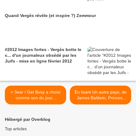
Quand Vergès révèle (et inspire ?) Zemmour
#2012 Images fortes - Vergès botte le
c... d'un journaleux obsédé par les
Juifs - mise en ligne février 2012
< Sear / Get Busy a choisi
En lisant Un autre pays, de
comme son du jour...
James Baldwin, Princess
Erika se prend pour Ida,
Eric, Rufus, Cass... et
Baldwin >
Hébergé par Overblog
Top articles