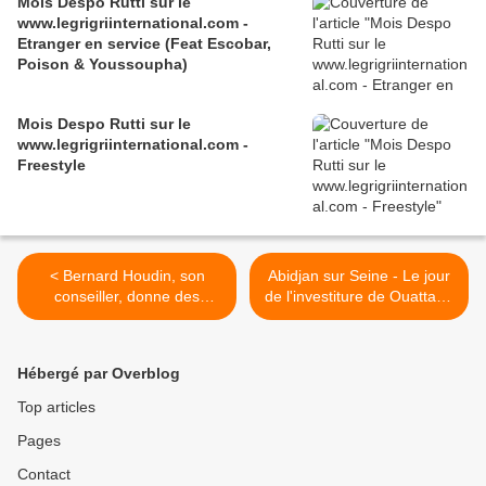
Mois Despo Rutti sur le
www.legrigriinternational.com -
Etranger en service (Feat Escobar,
Poison & Youssoupha)
Mois Despo Rutti sur le
www.legrigriinternational.com -
Freestyle
< Bernard Houdin, son
Abidjan sur Seine - Le jour
conseiller, donne des
de l'investiture de Ouattara,
nouvelles du président
David Gakunzi rencontre un
Gbagbo et ses consignes
lecteur >
Hébergé par Overblog
Top articles
Pages
Contact