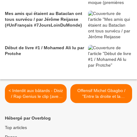
Mes amis qui étaient au Bataclan ont
tous survécu / par Jérôme Reijasse
(#UnFrançais #7JoursLoinDuMonde)
Début de livre #1 / Mohamed Ali lu par
Protche
< Interdit aux bâtards - Disiz
Offensif Michel Gbagbo /
/ Rap Genius le clip (avec
"Entre la droite et la
Sear / Get Busy)
gauche, il n'y a pas de parti
intermédiaire !" >
Hébergé par Overblog
Top articles