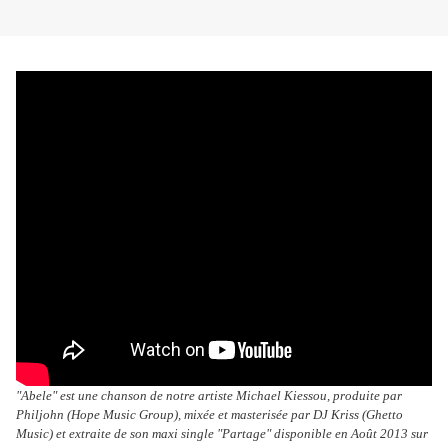
"Abele" est une chanson de notre artiste Michael Kiessou, produite par
Philjohn (Hope Music Group), mixée et masterisée par DJ Kriss (Ghetto
Music) et extraite de son maxi single "Partage" disponible en Août 2013 sur