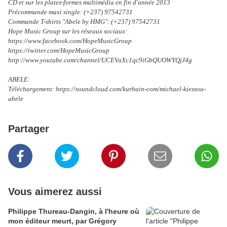
CD et sur les plates-formes multimédia en fin d'année 2013
Précommande maxi single: (+237) 97542731
Commande T-shirts "Abele by HMG": (+237) 97542731
Hope Music Group sur les réseaux sociaux:
https://www.facebook.com/HopeMusicGroup
https://twitter.com/HopeMusicGroup
http://www.youtube.com/channel/UCEVaXc1qc9iGbQUOWYQjJ4g
ABELE:
Téléchargement: https://soundcloud.com/kurbain-com/michael-kiessou-
abele
Partager
Vous aimerez aussi
Philippe Thureau-Dangin, à l'heure où
mon éditeur meurt, par Grégory