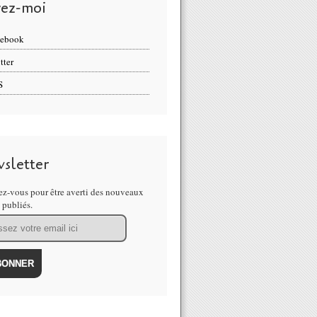
vez-moi
cebook
tter
S
sletter
z-vous pour être averti des nouveaux
s publiés.