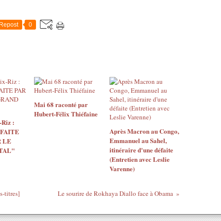
Repost
0
Mai 68 raconté par
Hubert-Félix Thiéfaine
Riz :
Après Macron au Congo,
 FAITE
Emmanuel au Sahel,
 LE
itinéraire d'une défaite
TAL"
(Entretien avec Leslie
Varenne)
-titres]
Le sourire de Rokhaya Diallo face à Obama