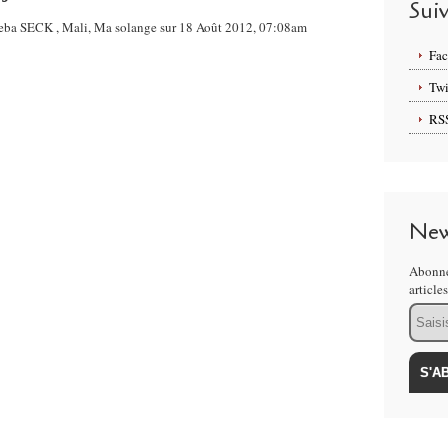
Sui
eneba SECK , Mali, Ma solange sur 18 Août 2012, 07:08am
Fa
Twi
RS
New
Abonne
article
Email