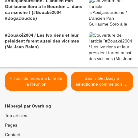
#AbidjansurSeine / L'ancien Pan
Guillaume Soro a le Bourdon ... dans
sa manche ! (#Bouaké2004
#BogaDoudou)
#Bouaké2004 / Les Ivoiriens et leur
président furent aussi des victimes
(Me Jean Balan)
< Tour du monde à L'île de
Sear / Get Busy a
la Réunion
sélectionné comme son du
jour... Semaine - Marvin
Gaye "Just to keep you
satisfied" (1973) >
Hébergé par Overblog
Top articles
Pages
Contact