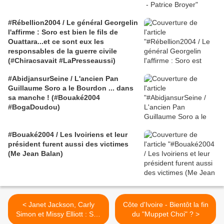
#Rébellion2004 / Le général Georgelin
l'affirme : Soro est bien le fils de
Ouattara...et ce sont eux les
responsables de la guerre civile
(#Chiracsavait #LaPresseaussi)
#AbidjansurSeine / L'ancien Pan
Guillaume Soro a le Bourdon ... dans
sa manche ! (#Bouaké2004
#BogaDoudou)
#Bouaké2004 / Les Ivoiriens et leur
président furent aussi des victimes
(Me Jean Balan)
< Janet Jackson, Carly
Côte d'Ivoire - Bientôt la fin
Simon et Missy Elliott : Son
du "Muppet Choi" ? >
Of A Gun