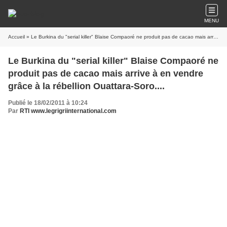
MENU
Accueil
» Le Burkina du "serial killer" Blaise Compaoré ne produit pas de cacao mais arrive à en vendre grâce à la rébellion Ouattara-Soro....
Le Burkina du "serial killer" Blaise Compaoré ne
produit pas de cacao mais arrive à en vendre
grâce à la rébellion Ouattara-Soro....
Publié le 18/02/2011 à 10:24
Par
RTI www.legrigriinternational.com