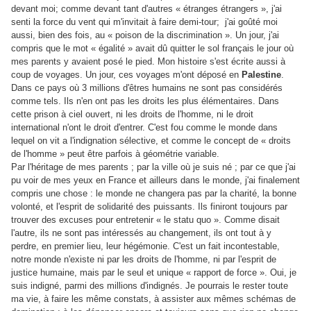
devant moi; comme devant tant d'autres « étranges étrangers », j'ai
senti la force du vent qui m'invitait à faire demi-tour; j'ai goûté moi
aussi, bien des fois, au « poison de la discrimination ». Un jour, j'ai
compris que le mot « égalité » avait dû quitter le sol français le jour où
mes parents y avaient posé le pied. Mon histoire s'est écrite aussi à
coup de voyages. Un jour, ces voyages m'ont déposé en
Palestine
.
Dans ce pays où 3 millions d'êtres humains ne sont pas considérés
comme tels. Ils n'en ont pas les droits les plus élémentaires. Dans
cette prison à ciel ouvert, ni les droits de l'homme, ni le droit
international n'ont le droit d'entrer. C'est fou comme le monde dans
lequel on vit a l'indignation sélective, et comme le concept de « droits
de l'homme » peut être parfois à géométrie variable.
Par l'héritage de mes parents ; par la ville où je suis né ; par ce que j'ai
pu voir de mes yeux en France et ailleurs dans le monde, j'ai finalement
compris une chose : le monde ne changera pas par la charité, la bonne
volonté, et l'esprit de solidarité des puissants. Ils finiront toujours par
trouver des excuses pour entretenir « le statu quo ». Comme disait
l'autre, ils ne sont pas intéressés au changement, ils ont tout à y
perdre, en premier lieu, leur hégémonie. C'est un fait incontestable,
notre monde n'existe ni par les droits de l'homme, ni par l'esprit de
justice humaine, mais par le seul et unique « rapport de force ». Oui, je
suis indigné, parmi des millions d'indignés. Je pourrais le rester toute
ma vie, à faire les même constats, à assister aux mêmes schémas de