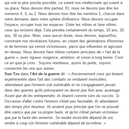
qui soit le plus proche possible, ce soient nos intellectuels qui soient à
sa place. Nous devons être partout. Et, nous ne devons pas être les
numeros 4, 3, ou 2. Nous devons tous être les numéros 1, chacun dans
notre domaine, dans notre sphère d'influence. Nous devons occuper
l'espace, occuper tous les espaces. Créer les nôtres et faire nôtres
ceux qui existent déjà. Cela prendra certainement du temps, 10 ans, 20
ans, 30 ou plus. Mais, sans aucun doute, nous devons, aujourd'hui,
construire nos révolutions futures, en créant des générations d'hommes
et de femmes qui seront victorieuses, parce que influentes et agissant
en réseau. Nous devons faire nôtres certains principes de « l'art de la
guerre », avec rigueur, exigence, ambition, et vision à long terme. C'est
ce en quoi je crois : Soyons nombreux, ayons du poids, soyons
connectés les uns aux autres.
Sun Tzu
dans
l'Art de la guerre
dit :
«
Anciennement ceux qui étaient
expérimentés dans l'art des combats se rendaient invincibles,
attendaient que l'ennemi soit vulnérable et ne s'engageaient jamais
dans des guerres qu'ils prévoyaient ne devoir pas finir avec avantage.
Avant que de les entreprendre, ils étaient comme sûrs du succès. Si
l'occasion d'aller contre l'ennemi n'était pas favorable, ils attendaient
des temps plus heureux.
Ils avaient pour principe que l'on ne pouvait
être vaincu que par sa propre faute, et qu'on n'était jamais victorieux
que par la faute des ennemis.
Se rendre invincible dépend de soi,
rendre à coup sûr l'ennemi vulnérable dépend de lui-même.
»