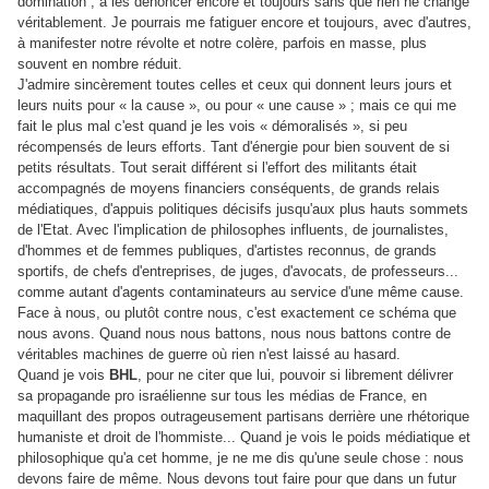
domination ; à les dénoncer encore et toujours sans que rien ne change
véritablement. Je pourrais me fatiguer encore et toujours, avec d'autres,
à manifester notre révolte et notre colère, parfois en masse, plus
souvent en nombre réduit.
J'admire sincèrement toutes celles et ceux qui donnent leurs jours et
leurs nuits pour « la cause », ou pour « une cause » ; mais ce qui me
fait le plus mal c'est quand je les vois « démoralisés », si peu
récompensés de leurs efforts. Tant d'énergie pour bien souvent de si
petits résultats. Tout serait différent si l'effort des militants était
accompagnés de moyens financiers conséquents, de grands relais
médiatiques, d'appuis politiques décisifs jusqu'aux plus hauts sommets
de l'Etat. Avec l'implication de philosophes influents, de journalistes,
d'hommes et de femmes publiques, d'artistes reconnus, de grands
sportifs, de chefs d'entreprises, de juges, d'avocats, de professeurs...
comme autant d'agents contaminateurs au service d'une même cause.
Face à nous, ou plutôt contre nous, c'est exactement ce schéma que
nous avons. Quand nous nous battons, nous nous battons contre de
véritables machines de guerre où rien n'est laissé au hasard.
Quand je vois
BHL
, pour ne citer que lui, pouvoir si librement délivrer
sa propagande pro israélienne sur tous les médias de France, en
maquillant des propos outrageusement partisans derrière une rhétorique
humaniste et droit de l'hommiste... Quand je vois le poids médiatique et
philosophique qu'a cet homme, je ne me dis qu'une seule chose : nous
devons faire de même. Nous devons tout faire pour que dans un futur