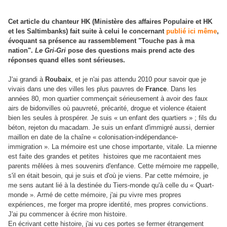
Cet article du chanteur HK (Ministère des affaires Populaire et HK
et les Saltimbanks) fait suite à celui le concernant
publié ici même
,
évoquant sa présence au rassemblement "Touche pas à ma
nation".
Le Gri-Gri
pose des questions mais prend acte des
réponses quand elles sont sérieuses.
J'ai grandi à
Roubaix
, et je n'ai pas attendu 2010 pour savoir que je
vivais dans une des villes les plus pauvres de
France
. Dans les
années 80, mon quartier commençait sérieusement à avoir des faux
airs de bidonvilles où pauvreté, précarité, drogue et violence étaient
bien les seules à prospérer. Je suis « un enfant des quartiers » ; fils du
béton, rejeton du macadam. Je suis un enfant d'immigré aussi, dernier
maillon en date de la chaîne « colonisation-indépendance-
immigration ». La mémoire est une chose importante, vitale. La mienne
est faite des grandes et petites histoires que me racontaient mes
parents mêlées à mes souvenirs d'enfance. Cette mémoire me rappelle,
s'il en était besoin, qui je suis et d'où je viens. Par cette mémoire, je
me sens autant lié à la destinée du Tiers-monde qu'à celle du « Quart-
monde ». Armé de cette mémoire, j'ai pu vivre mes propres
expériences, me forger ma propre identité, mes propres convictions.
J'ai pu commencer à écrire mon histoire.
En écrivant cette histoire, j'ai vu ces portes se fermer étrangement